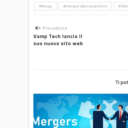
Maag
mergers&acquisitions
Sik
Precedente
Vamp Tech lancia il
suo nuovo sito web
Ti po