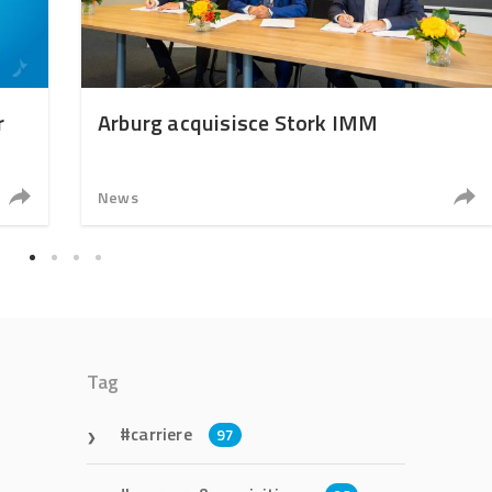
r
Arburg acquisisce Stork IMM
News
Tag
carriere
97