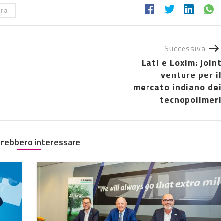
ora
Successiva
Lati e Loxim: join
venture per i
mercato indiano de
tecnopolimer
trebbero interessare