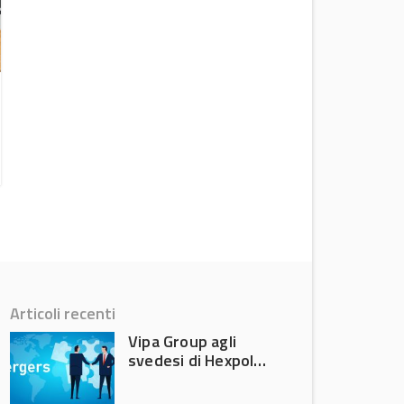
Versalis dimezza le perdite nel secondo
trimestre 2026
News
Articoli recenti
Vipa Group agli
svedesi di Hexpol
per 143,5 milioni