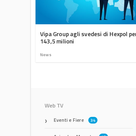
uono
Vipa Group agli svedesi di Hexpol pe
143,5 milioni
News
Web TV
Eventi e Fiere
34