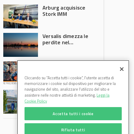
Arburg acquisisce
Stork IMM
Versalis dimezza le
perdite nel
secondo trimestre
2026
Crisi riciclo plastica:
Anci e Utilitalia
chiedono
Cliccando su “Accetta tutti i cookie”, l'utente accetta di
intervento del
memorizzare i cookie sul dispositivo per migliorare la
Governo
navigazione del sito, analizzare l'utilizzo del sito e
Basf Italia cresce
assistere nelle nostre attività di marketing.
Leggi la
nel primo semestre
Cookie Policy
2026: fatturato a
1,07 miliardi (+7,1%)
Accetta tutti i cookie
Rifiuta tutti