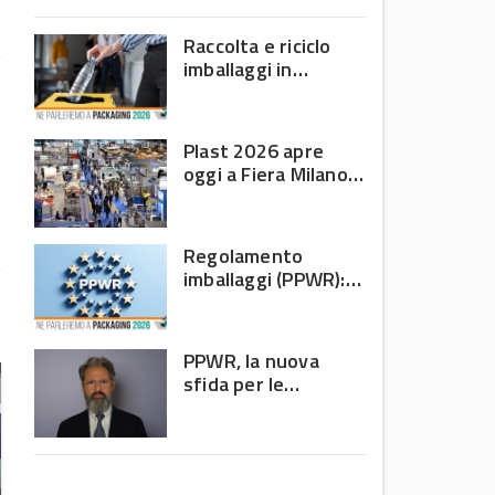
domanda debole e corsa
all’efficienza
Raccolta e riciclo
imballaggi in
plastica: il bilancio
Corepla tra mercati
e PPWR
t
Plast 2026 apre
l
oggi a Fiera Milano
i
Rho: al centro della
filiera delle materie
i
plastiche
Regolamento
imballaggi (PPWR):
allarme di 8 Paesi
UE, c’è l’Italia
PPWR, la nuova
sfida per le
imprese: non
riguarda più solo chi
produce imballaggi