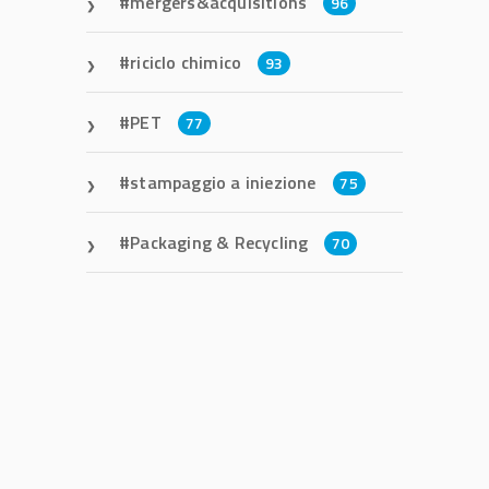
mergers&acquisitions
96
riciclo chimico
93
PET
77
stampaggio a iniezione
75
Packaging & Recycling
70