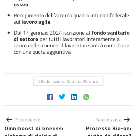
osseo
.
Recepimento dell’accordo quadro interconfederale
sul
lavoro agile
.
Dal 1° gennaio 2024 iscrizione al
fondo sanitario
di settore
per tutti i lavoratori interamente a
carico delle aziende. Il lavoratore potrà contribuire
con una quota aggiuntiva.
Federazione Gomma Plastica
Precedente
Successiva
Omniboost di Gneuss:
Processo Bio-on:
sistema di riciclo di
tutto da rifare?