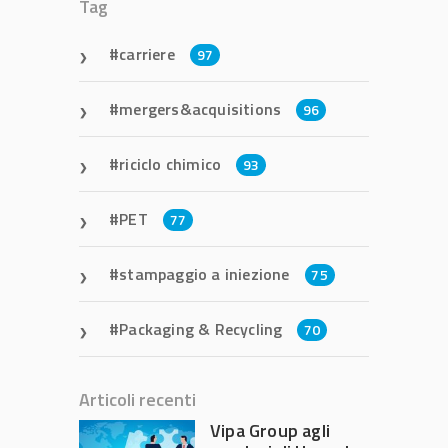
Tag
carriere
97
mergers&acquisitions
96
riciclo chimico
93
PET
77
stampaggio a iniezione
75
Packaging & Recycling
70
Articoli recenti
Vipa Group agli