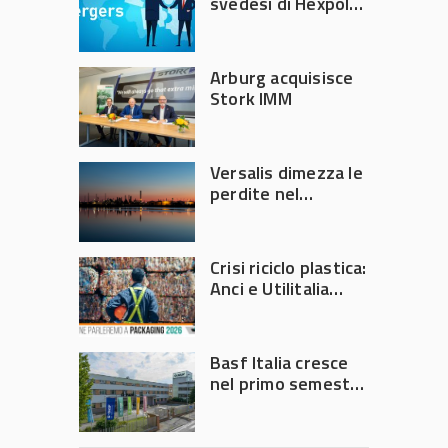
svedesi di Hexpol
per 143,5 milioni
Arburg acquisisce
Stork IMM
Versalis dimezza le
perdite nel
secondo trimestre
2026
Crisi riciclo plastica:
Anci e Utilitalia
chiedono
intervento del
Governo
Basf Italia cresce
nel primo semestre
2026: fatturato a
1,07 miliardi (+7,1%)