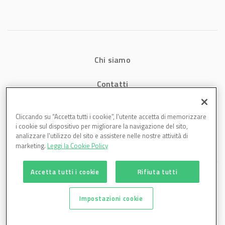
Chi siamo
Contatti
Privacy
Cliccando su “Accetta tutti i cookie”, l'utente accetta di memorizzare
i cookie sul dispositivo per migliorare la navigazione del sito,
Cookies
analizzare l'utilizzo del sito e assistere nelle nostre attività di
marketing.
Leggi la Cookie Policy
Accetta tutti i cookie
Rifiuta tutti
Impostazioni cookie
Plastmagazine è una testata di DBInformation Spa P.IVA 09293820156 | Centro
Direzionale – Strada 4, Palazzo A, Scala 2 – 20057 Assago (MI)