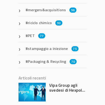
mergers&acquisitions
96
riciclo chimico
93
PET
77
stampaggio a iniezione
75
Packaging & Recycling
70
Articoli recenti
Vipa Group agli
svedesi di Hexpol
per 143,5 milioni