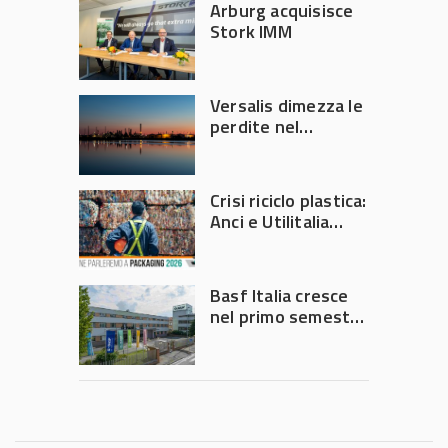
Arburg acquisisce
Stork IMM
Versalis dimezza le
perdite nel
secondo trimestre
2026
Crisi riciclo plastica:
Anci e Utilitalia
chiedono
intervento del
Governo
Basf Italia cresce
nel primo semestre
2026: fatturato a
1,07 miliardi (+7,1%)