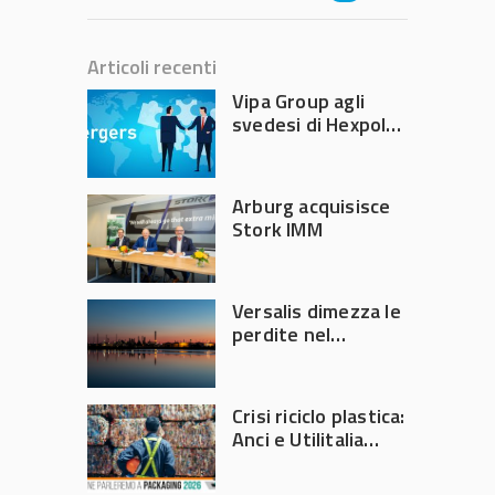
Articoli recenti
Vipa Group agli
svedesi di Hexpol
per 143,5 milioni
Arburg acquisisce
Stork IMM
Versalis dimezza le
perdite nel
secondo trimestre
2026
Crisi riciclo plastica:
Anci e Utilitalia
chiedono
intervento del