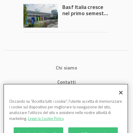
Governo
Basf Italia cresce
nel primo semestre
2026: fatturato a
1,07 miliardi (+7,1%)
Chi siamo
Contatti
Privacy
Cliccando su “Accetta tutti i cookie”, l'utente accetta di memorizzare
i cookie sul dispositivo per migliorare la navigazione del sito,
Cookies
analizzare l'utilizzo del sito e assistere nelle nostre attività di
marketing.
Leggi la Cookie Policy