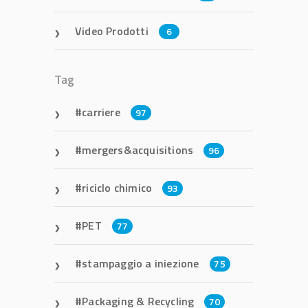
Video Prodotti
6
Tag
carriere
97
mergers&acquisitions
96
riciclo chimico
93
PET
77
stampaggio a iniezione
75
Packaging & Recycling
70