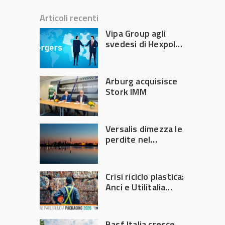
Articoli recenti
Vipa Group agli
svedesi di Hexpol
per 143,5 milioni
Arburg acquisisce
Stork IMM
Versalis dimezza le
perdite nel
secondo trimestre
2026
Crisi riciclo plastica:
Anci e Utilitalia
chiedono
intervento del
Governo
Basf Italia cresce