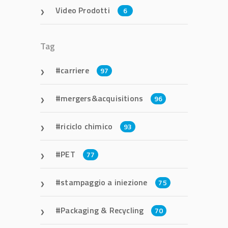
Video Prodotti
6
Tag
carriere
97
mergers&acquisitions
96
riciclo chimico
93
PET
77
stampaggio a iniezione
75
Packaging & Recycling
70