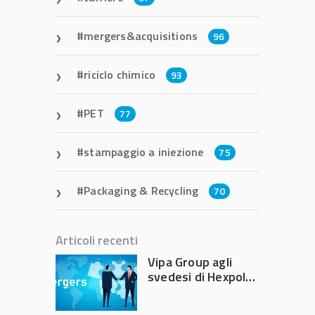
mergers&acquisitions
96
riciclo chimico
93
PET
77
stampaggio a iniezione
75
Packaging & Recycling
70
Articoli recenti
Vipa Group agli
svedesi di Hexpol
per 143,5 milioni