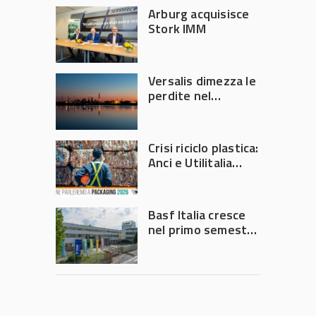
Arburg acquisisce
Stork IMM
Versalis dimezza le
perdite nel
secondo trimestre
2026
Crisi riciclo plastica:
Anci e Utilitalia
chiedono
intervento del
Governo
Basf Italia cresce
nel primo semestre
2026: fatturato a
1,07 miliardi (+7,1%)