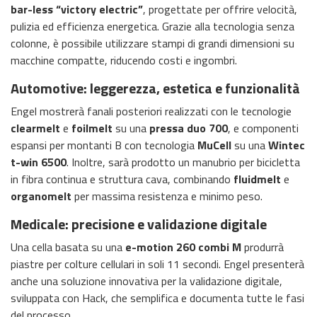
bar-less “victory electric”
, progettate per offrire velocità,
pulizia ed efficienza energetica. Grazie alla tecnologia senza
colonne, è possibile utilizzare stampi di grandi dimensioni su
macchine compatte, riducendo costi e ingombri.
Automotive: leggerezza, estetica e funzionalità
Engel mostrerà fanali posteriori realizzati con le tecnologie
clearmelt
e
foilmelt
su una
pressa duo 700
, e componenti
espansi per montanti B con tecnologia
MuCell
su una
Wintec
t-win 6500
. Inoltre, sarà prodotto un manubrio per bicicletta
in fibra continua e struttura cava, combinando
fluidmelt
e
organomelt
per massima resistenza e minimo peso.
Medicale: precisione e validazione digitale
Una cella basata su una
e-motion 260 combi M
produrrà
piastre per colture cellulari in soli 11 secondi. Engel presenterà
anche una soluzione innovativa per la validazione digitale,
sviluppata con Hack, che semplifica e documenta tutte le fasi
del processo.