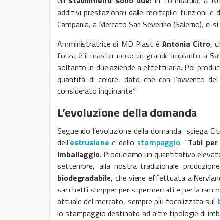
Gli
stabilimenti sono due
: in Lombardia, a Ne
additivi prestazionali dalle molteplici funzioni 
Campania, a Mercato San Severino (Salerno), ci s
Amministratrice di MD Plast è
Antonia Citro
, c
forza è il master nero: un grande impianto a Sa
soltanto in due aziende a effettuarla. Poi produci
quantità di colore, dato che con l’avvento de
considerato inquinante”.
L’evoluzione della domanda
Seguendo l’evoluzione della domanda, spiega Citr
dell’
estrusione
e dello
stampaggio
: “
Tubi
per 
imballaggio
. Produciamo un quantitativo elevato 
settembre, alla nostra tradizionale produzio
biodegradabile
, che viene effettuata a Nerviano.
sacchetti shopper per supermercati e per la raccol
attuale del mercato, sempre più focalizzata sul
lo stampaggio destinato ad altre tipologie di imba