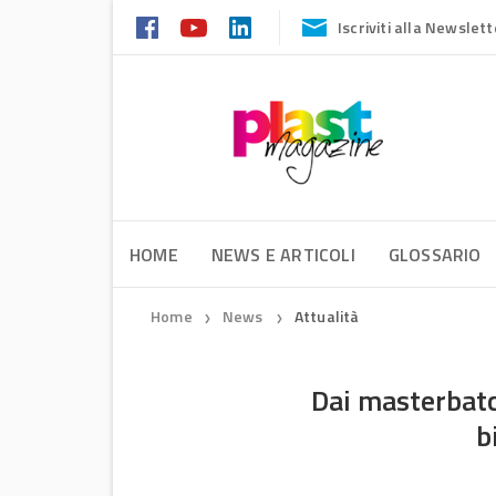
Iscriviti alla Newslett
HOME
NEWS E ARTICOLI
GLOSSARIO
Home
News
Attualità
❯
❯
Dai masterbatc
b