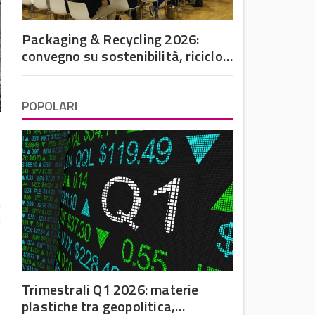
Packaging & Recycling 2026:
convegno su sostenibilità, riciclo
e futuro dell’imballaggio in
plastica
POPOLARI
a
i
e
e
e
Trimestrali Q1 2026: materie
plastiche tra geopolitica,