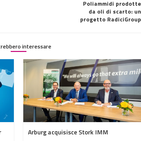
Poliammidi prodott
da oli di scarto: u
progetto RadiciGrou
trebbero interessare
r
Arburg acquisisce Stork IMM