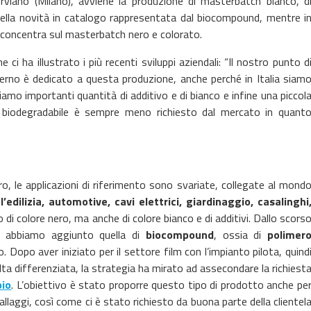
rviano (Milano), avviene la produzione di masterbatch bianco, d
e della novità in catalogo rappresentata dal biocompound, mentre i
i concentra sul masterbatch nero e colorato.
he ci ha illustrato i più recenti sviluppi aziendali: “Il nostro punto d
lerno è dedicato a questa produzione, anche perché in Italia siam
amo importanti quantità di additivo e di bianco e infine una piccol
l biodegradabile è sempre meno richiesto dal mercato in quant
o, le applicazioni di riferimento sono svariate, collegate al mond
l’edilizia, automotive, cavi elettrici, giardinaggio, casalinghi
di colore nero, ma anche di colore bianco e di additivi. Dallo scors
ne abbiamo aggiunto quella di
biocompound
, ossia di
polimer
 Dopo aver iniziato per il settore film con l’impianto pilota, quind
ta differenziata, la strategia ha mirato ad assecondare la richiest
bio
. L’obiettivo è stato proporre questo tipo di prodotto anche pe
llaggi, così come ci è stato richiesto da buona parte della clientel