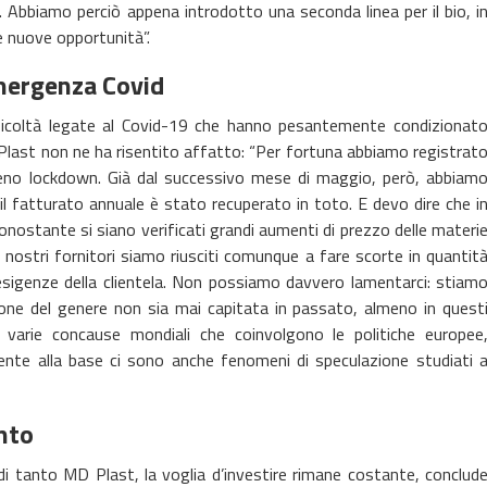
. Abbiamo perciò appena introdotto una seconda linea per il bio, i
e nuove opportunità”.
emergenza Covid
fficoltà legate al Covid-19 che hanno pesantemente condizionat
Plast non ne ha risentito affatto: “Per fortuna abbiamo registrat
pieno lockdown. Già dal successivo mese di maggio, però, abbiam
i il fatturato annuale è stato recuperato in toto. E devo dire che i
onostante si siano verificati grandi aumenti di prezzo delle materi
i nostri fornitori siamo riusciti comunque a fare scorte in quantit
e esigenze della clientela. Non possiamo davvero lamentarci: stiam
ne del genere non sia mai capitata in passato, almeno in quest
a varie concause mondiali che coinvolgono le politiche europee
ente alla base ci sono anche fenomeni di speculazione studiati 
nto
di tanto MD Plast, la voglia d’investire rimane costante, conclud