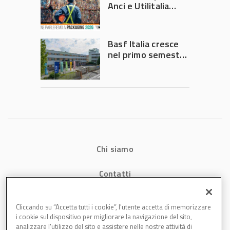
Anci e Utilitalia
chiedono
intervento del
Governo
Basf Italia cresce
nel primo semestre
2026: fatturato a
1,07 miliardi (+7,1%)
Chi siamo
Contatti
Privacy
Cliccando su “Accetta tutti i cookie”, l'utente accetta di memorizzare
i cookie sul dispositivo per migliorare la navigazione del sito,
Cookies
analizzare l'utilizzo del sito e assistere nelle nostre attività di