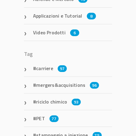
Applicazioni e Tutorial
8
Video Prodotti
6
Tag
carriere
97
mergers&acquisitions
96
riciclo chimico
93
PET
77
stampaggio a iniezione
75