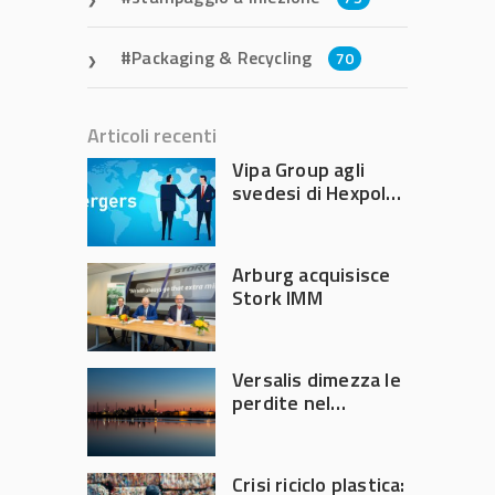
Packaging & Recycling
70
Articoli recenti
Vipa Group agli
svedesi di Hexpol
per 143,5 milioni
Arburg acquisisce
Stork IMM
Versalis dimezza le
perdite nel
secondo trimestre
2026
Crisi riciclo plastica: