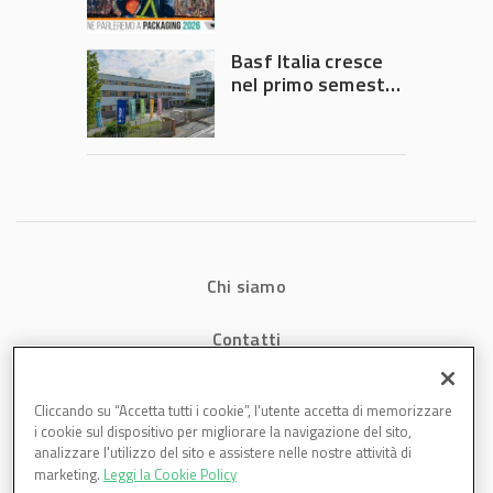
chiedono
intervento del
Governo
Basf Italia cresce
nel primo semestre
2026: fatturato a
1,07 miliardi (+7,1%)
Chi siamo
Contatti
Privacy
Cliccando su “Accetta tutti i cookie”, l'utente accetta di memorizzare
i cookie sul dispositivo per migliorare la navigazione del sito,
Cookies
analizzare l'utilizzo del sito e assistere nelle nostre attività di
marketing.
Leggi la Cookie Policy