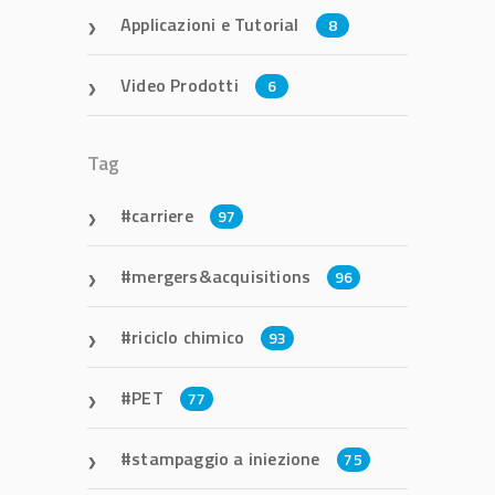
Applicazioni e Tutorial
8
Video Prodotti
6
Tag
carriere
97
mergers&acquisitions
96
riciclo chimico
93
PET
77
stampaggio a iniezione
75