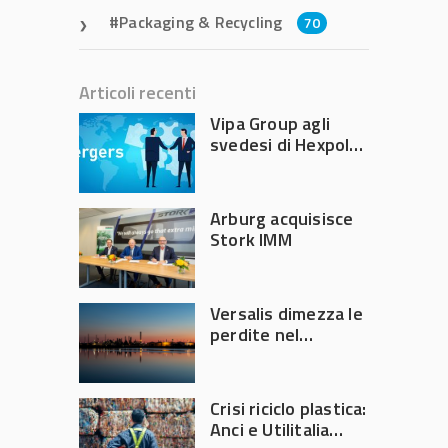
Packaging & Recycling
70
Articoli recenti
Vipa Group agli
svedesi di Hexpol
per 143,5 milioni
Arburg acquisisce
Stork IMM
Versalis dimezza le
perdite nel
secondo trimestre
2026
Crisi riciclo plastica:
Anci e Utilitalia