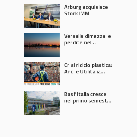
Arburg acquisisce
Stork IMM
Versalis dimezza le
perdite nel
secondo trimestre
2026
Crisi riciclo plastica:
Anci e Utilitalia
chiedono
intervento del
Governo
Basf Italia cresce
nel primo semestre
2026: fatturato a
1,07 miliardi (+7,1%)