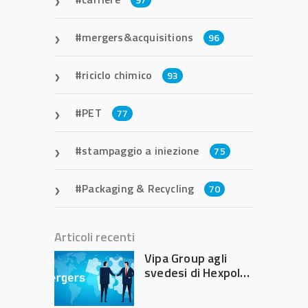
mergers&acquisitions
96
riciclo chimico
93
PET
77
stampaggio a iniezione
75
Packaging & Recycling
70
Articoli recenti
Vipa Group agli
svedesi di Hexpol
per 143,5 milioni