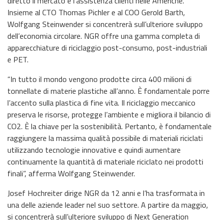
diretto il mercato e l’assistenza clienti nelle Americhe.
Insieme al CTO Thomas Pichler e al COO Gerold Barth,
Wolfgang Steinwender si concentrerà sull’ulteriore sviluppo
dell’economia circolare. NGR offre una gamma completa di
apparecchiature di riciclaggio post-consumo, post-industriali
e PET.
“In tutto il mondo vengono prodotte circa 400 milioni di
tonnellate di materie plastiche all’anno. È fondamentale porre
l’accento sulla plastica di fine vita. Il riciclaggio meccanico
preserva le risorse, protegge l’ambiente e migliora il bilancio di
CO2. È la chiave per la sostenibilità. Pertanto, è fondamentale
raggiungere la massima qualità possibile di materiali riciclati
utilizzando tecnologie innovative e quindi aumentare
continuamente la quantità di materiale riciclato nei prodotti
finali”, afferma Wolfgang Steinwender.
Josef Hochreiter dirige NGR da 12 anni e l’ha trasformata in
una delle aziende leader nel suo settore. A partire da maggio,
si concentrerà sull’ulteriore sviluppo di Next Generation