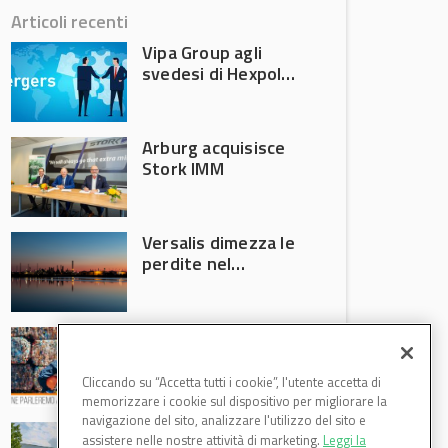
Articoli recenti
Vipa Group agli
svedesi di Hexpol
per 143,5 milioni
Arburg acquisisce
Stork IMM
Versalis dimezza le
perdite nel
secondo trimestre
2026
Crisi riciclo plastica:
Anci e Utilitalia
chiedono
Cliccando su “Accetta tutti i cookie”, l'utente accetta di
intervento del
memorizzare i cookie sul dispositivo per migliorare la
Governo
navigazione del sito, analizzare l'utilizzo del sito e
Basf Italia cresce
assistere nelle nostre attività di marketing.
Leggi la