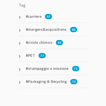
Tag
carriere
97
mergers&acquisitions
96
riciclo chimico
93
PET
77
stampaggio a iniezione
75
Packaging & Recycling
70