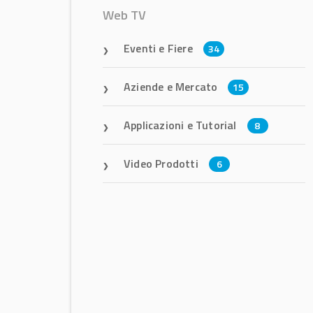
Web TV
Eventi e Fiere
34
Aziende e Mercato
15
Applicazioni e Tutorial
8
Video Prodotti
6