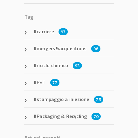
Tag
carriere
97
mergers&acquisitions
96
riciclo chimico
93
PET
77
stampaggio a iniezione
75
Packaging & Recycling
70
Articoli recenti