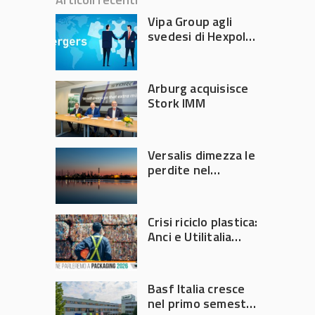
Vipa Group agli
svedesi di Hexpol
per 143,5 milioni
Arburg acquisisce
Stork IMM
Versalis dimezza le
perdite nel
secondo trimestre
2026
Crisi riciclo plastica:
Anci e Utilitalia
chiedono
intervento del
Governo
Basf Italia cresce
nel primo semestre