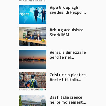
Vipa Group agli
svedesi di Hexpol
per 143,5 milioni
Arburg acquisisce
Stork IMM
Versalis dimezza le
perdite nel
secondo trimestre
2026
Crisi riciclo plastica:
Anci e Utilitalia
chiedono
intervento del
Governo
Basf Italia cresce
nel primo semestre