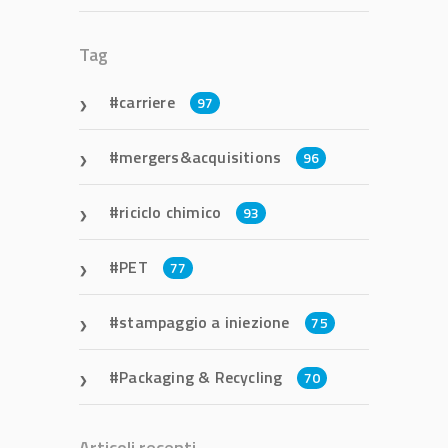
Tag
carriere
97
mergers&acquisitions
96
riciclo chimico
93
PET
77
stampaggio a iniezione
75
Packaging & Recycling
70
Articoli recenti