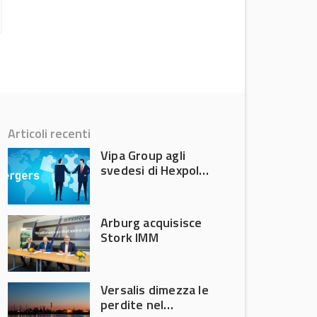
News
Articoli recenti
Vipa Group agli
svedesi di Hexpol
per 143,5 milioni
Arburg acquisisce
Stork IMM
Versalis dimezza le
perdite nel