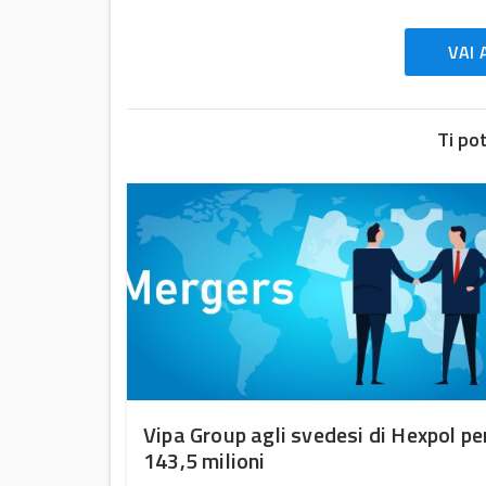
VAI 
Ti po
uono
Vipa Group agli svedesi di Hexpol pe
143,5 milioni