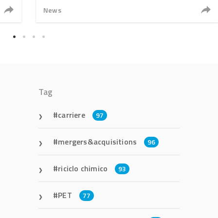
News
Tag
carriere
97
mergers&acquisitions
96
riciclo chimico
93
PET
77