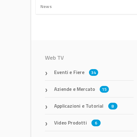
News
Web TV
Eventi e Fiere
34
Aziende e Mercato
15
Applicazioni e Tutorial
8
Video Prodotti
6