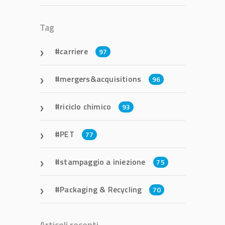
Tag
carriere
97
mergers&acquisitions
96
riciclo chimico
93
PET
77
stampaggio a iniezione
75
Packaging & Recycling
70
Articoli recenti