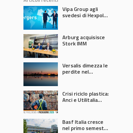
Vipa Group agli
svedesi di Hexpol
per 143,5 milioni
Arburg acquisisce
Stork IMM
Versalis dimezza le
perdite nel
secondo trimestre
2026
Crisi riciclo plastica:
Anci e Utilitalia
chiedono
intervento del
Governo
Basf Italia cresce
nel primo semestre