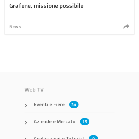
Grafene, missione possibile
News
Web TV
Eventi e Fiere
34
Aziende e Mercato
15
Applicazioni e Tutorial
8