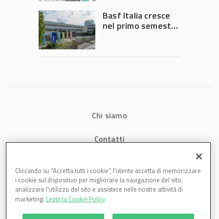
Governo
Basf Italia cresce
nel primo semestre
2026: fatturato a
1,07 miliardi (+7,1%)
Chi siamo
Contatti
Privacy
Cliccando su “Accetta tutti i cookie”, l'utente accetta di memorizzare
i cookie sul dispositivo per migliorare la navigazione del sito,
Cookies
analizzare l'utilizzo del sito e assistere nelle nostre attività di
marketing.
Leggi la Cookie Policy