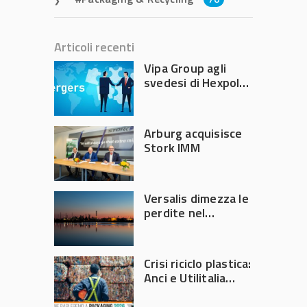
Articoli recenti
Vipa Group agli
svedesi di Hexpol
per 143,5 milioni
Arburg acquisisce
Stork IMM
Versalis dimezza le
perdite nel
secondo trimestre
2026
Crisi riciclo plastica:
Anci e Utilitalia
chiedono
intervento del