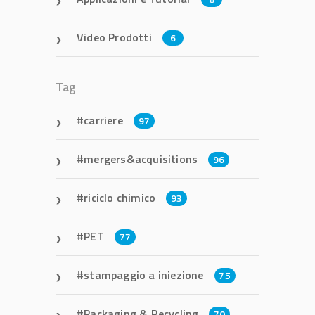
Video Prodotti
6
Tag
carriere
97
mergers&acquisitions
96
riciclo chimico
93
PET
77
stampaggio a iniezione
75
Packaging & Recycling
70