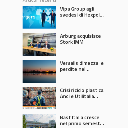
Vipa Group agli
svedesi di Hexpol
per 143,5 milioni
Arburg acquisisce
Stork IMM
Versalis dimezza le
perdite nel
secondo trimestre
2026
Crisi riciclo plastica:
Anci e Utilitalia
chiedono
intervento del
Governo
Basf Italia cresce
nel primo semestre