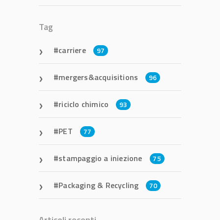
Tag
carriere
97
mergers&acquisitions
96
riciclo chimico
93
PET
77
stampaggio a iniezione
75
Packaging & Recycling
70
Articoli recenti