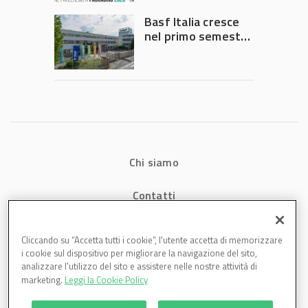
Governo
Basf Italia cresce
nel primo semestre
2026: fatturato a
1,07 miliardi (+7,1%)
Chi siamo
Contatti
Privacy
Cliccando su “Accetta tutti i cookie”, l'utente accetta di memorizzare
i cookie sul dispositivo per migliorare la navigazione del sito,
Cookies
analizzare l'utilizzo del sito e assistere nelle nostre attività di
marketing.
Leggi la Cookie Policy