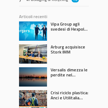
Articoli recenti
Vipa Group agli
svedesi di Hexpol
per 143,5 milioni
Arburg acquisisce
Stork IMM
Versalis dimezza le
perdite nel
secondo trimestre
2026
Crisi riciclo plastica:
Anci e Utilitalia
chiedono
intervento del