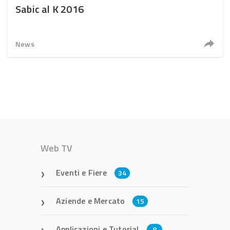
Sabic al K 2016
News
Web TV
Eventi e Fiere
34
Aziende e Mercato
15
Applicazioni e Tutorial
8