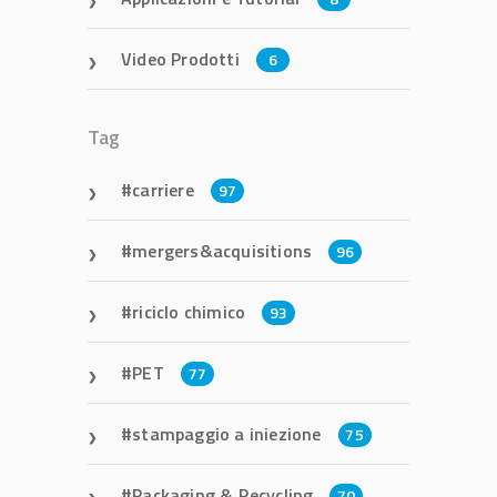
Video Prodotti
6
Tag
carriere
97
mergers&acquisitions
96
riciclo chimico
93
PET
77
stampaggio a iniezione
75
Packaging & Recycling
70