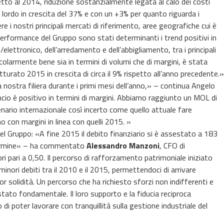
tto al 2014, riduzione sostanzialmente legata al calo dei costi
lordo in crescita del 37% e con un +3% per quanto riguarda i
e i nostri principali mercati di riferimento, aree geografiche cui è
performance del Gruppo sono stati determinanti i trend positivi in
/elettronico, dell’arredamento e dell’abbigliamento, tra i principali
colarmente bene sia in termini di volumi che di margini, è stata
turato 2015 in crescita di circa il 9% rispetto all’anno precedente.»
nostra filiera durante i primi mesi dell’anno,» – continua Angelo
cio è positivo in termini di margini. Abbiamo raggiunto un MOL di
cenario internazionale così incerto come quello attuale fare
no con margini in linea con quelli 2015. »
 del Gruppo: «A fine 2015 il debito finanziario si è assestato a 183
o termine» – ha commentato
Alessandro Manzoni
, CFO di
i pari a 0,50. Il percorso di rafforzamento patrimoniale iniziato
 minori debiti tra il 2010 e il 2015, permettendoci di arrivare
solidità. Un percorso che ha richiesto sforzi non indifferenti e
è stato fondamentale. Il loro supporto e la fiducia reciproca
di poter lavorare con tranquillità sulla gestione industriale del