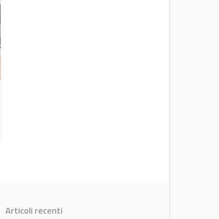
Versalis dimezza le perdite nel secondo
trimestre 2026
News
Articoli recenti