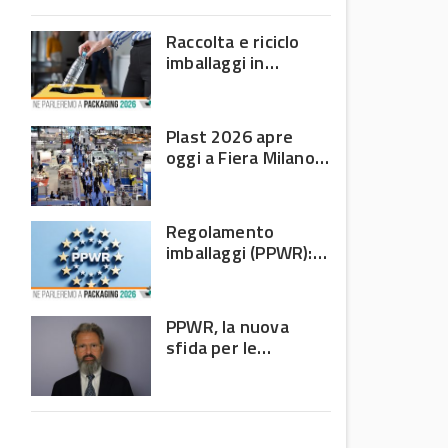
domanda debole e corsa
all’efficienza
Raccolta e riciclo
imballaggi in
plastica: il bilancio
Corepla tra mercati
e PPWR
Plast 2026 apre
oggi a Fiera Milano
Rho: al centro della
filiera delle materie
plastiche
Regolamento
imballaggi (PPWR):
allarme di 8 Paesi
UE, c’è l’Italia
PPWR, la nuova
sfida per le
imprese: non
riguarda più solo chi
produce imballaggi