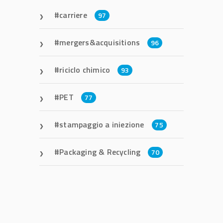
carriere
97
mergers&acquisitions
96
riciclo chimico
93
PET
77
stampaggio a iniezione
75
Packaging & Recycling
70