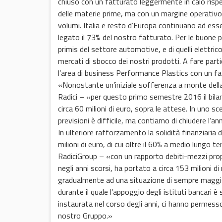
chiuso con un fatturato leggermente in calo rispe
delle materie prime, ma con un margine operativo 
volumi. Italia e resto d’Europa continuano ad esser
legato il 73% del nostro fatturato. Per le buone 
primis del settore automotive, e di quelli elettrico
mercati di sbocco dei nostri prodotti. A fare parti
l’area di business Performance Plastics con un fat
«Nonostante un’iniziale sofferenza a monte della 
Radici – «per questo primo semestre 2016 il bilan
circa 60 milioni di euro, sopra le attese. In uno s
previsioni è difficile, ma contiamo di chiudere l’an
In ulteriore rafforzamento la solidità finanziaria
milioni di euro, di cui oltre il 60% a medio lung
RadiciGroup – «con un rapporto debiti-mezzi propr
negli anni scorsi, ha portato a circa 153 milioni di
gradualmente ad una situazione di sempre maggior 
durante il quale l’appoggio degli istituti bancari 
instaurata nel corso degli anni, ci hanno permesso 
nostro Gruppo.»