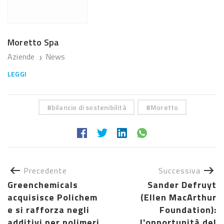
Moretto Spa
Aziende
News
❯
LEGGI
bilancio di sostenibilità
Moretto
Precedente
Successiva
Greenchemicals
Sander Defruyt
acquisisce Polichem
(Ellen MacArthur
e si rafforza negli
Foundation):
additivi per polimeri
l'opportunità del