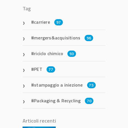
Tag
carriere
97
mergers&acquisitions
96
riciclo chimico
93
PET
77
stampaggio a iniezione
75
Packaging & Recycling
70
Articoli recenti