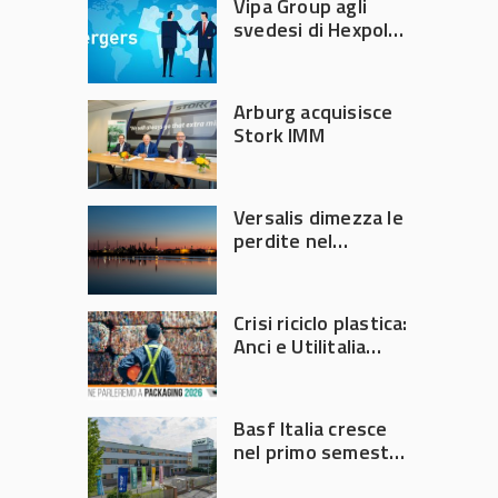
Vipa Group agli
svedesi di Hexpol
per 143,5 milioni
Arburg acquisisce
Stork IMM
Versalis dimezza le
perdite nel
secondo trimestre
2026
Crisi riciclo plastica:
Anci e Utilitalia
chiedono
intervento del
Governo
Basf Italia cresce
nel primo semestre
2026: fatturato a