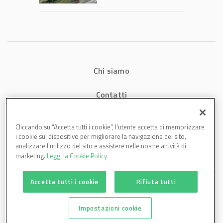
1,07 miliardi (+7,1%)
Chi siamo
Contatti
Privacy
Cliccando su “Accetta tutti i cookie”, l'utente accetta di memorizzare
i cookie sul dispositivo per migliorare la navigazione del sito,
Cookies
analizzare l'utilizzo del sito e assistere nelle nostre attività di
marketing.
Leggi la Cookie Policy
Accetta tutti i cookie
Rifiuta tutti
Impostazioni cookie
Plastmagazine è una testata di DBInformation Spa P.IVA 09293820156 | Centro