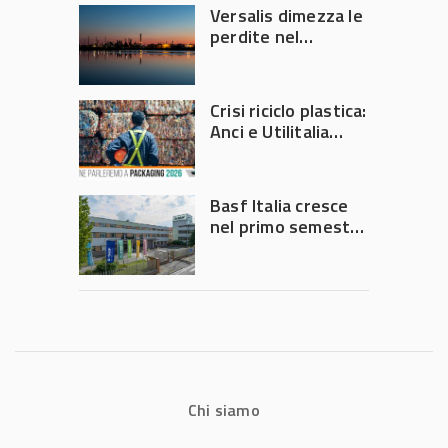
Versalis dimezza le
perdite nel
secondo trimestre
2026
Crisi riciclo plastica:
Anci e Utilitalia
chiedono
intervento del
Governo
Basf Italia cresce
nel primo semestre
2026: fatturato a
1,07 miliardi (+7,1%)
Chi siamo