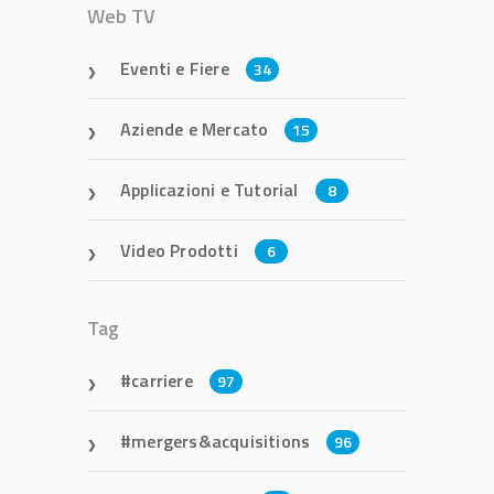
Web TV
Eventi e Fiere
34
Aziende e Mercato
15
Applicazioni e Tutorial
8
Video Prodotti
6
Tag
carriere
97
mergers&acquisitions
96