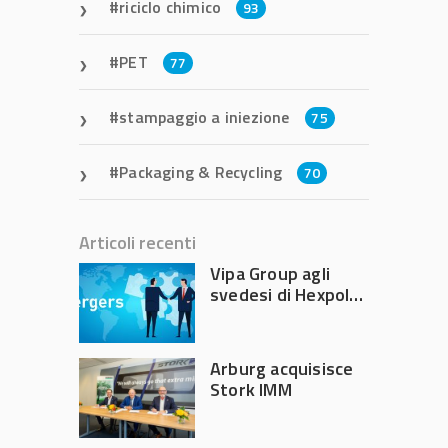
riciclo chimico
93
PET
77
stampaggio a iniezione
75
Packaging & Recycling
70
Articoli recenti
Vipa Group agli
svedesi di Hexpol
per 143,5 milioni
Arburg acquisisce
Stork IMM