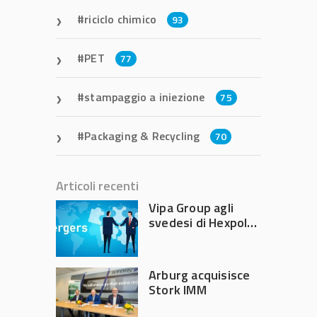
riciclo chimico
93
PET
77
stampaggio a iniezione
75
Packaging & Recycling
70
Articoli recenti
Vipa Group agli
svedesi di Hexpol
per 143,5 milioni
Arburg acquisisce
Stork IMM