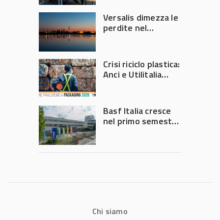
Versalis dimezza le
perdite nel
secondo trimestre
2026
Crisi riciclo plastica:
Anci e Utilitalia
chiedono
intervento del
Governo
Basf Italia cresce
nel primo semestre
2026: fatturato a
1,07 miliardi (+7,1%)
Chi siamo