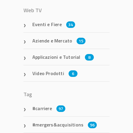
Web TV
Eventi e Fiere
34
Aziende e Mercato
15
Applicazioni e Tutorial
8
Video Prodotti
6
Tag
carriere
97
mergers&acquisitions
96