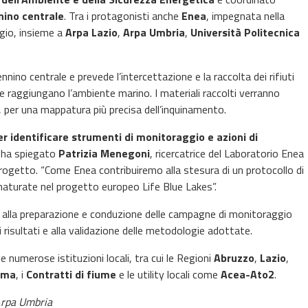
nino centrale
. Tra i protagonisti anche
Enea
, impegnata nella
ggio, insieme a
Arpa Lazio
,
Arpa Umbria
,
Università Politecnica
nnino centrale e prevede l’intercettazione e la raccolta dei rifiuti
he raggiungano l’ambiente marino. I materiali raccolti verranno
, per una mappatura più precisa dell’inquinamento.
r identificare strumenti di monitoraggio e azioni di
, ha spiegato
Patrizia Menegoni
, ricercatrice del Laboratorio Enea
progetto. “Come Enea contribuiremo alla stesura di un protocollo di
turate nel progetto europeo Life Blue Lakes”.
rà alla preparazione e conduzione delle campagne di monitoraggio
i risultati e alla validazione delle metodologie adottate.
e numerose istituzioni locali, tra cui le Regioni
Abruzzo
,
Lazio
,
Roma
, i
Contratti di fiume
e le utility locali come
Acea-Ato2
.
 Arpa Umbria