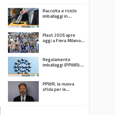
domanda debole e corsa
all’efficienza
Raccolta e riciclo
imballaggi in
plastica: il bilancio
Corepla tra mercati
e PPWR
Plast 2026 apre
oggi a Fiera Milano
Rho: al centro della
filiera delle materie
n
plastiche
Regolamento
e
imballaggi (PPWR):
i
allarme di 8 Paesi
UE, c’è l’Italia
PPWR, la nuova
sfida per le
imprese: non
riguarda più solo chi
produce imballaggi