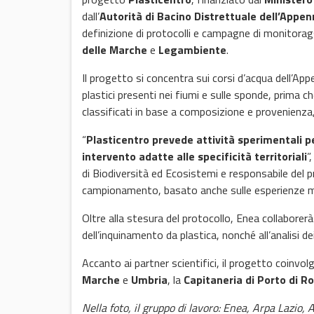
dall’
Autorità di Bacino Distrettuale dell’Appen
definizione di protocolli e campagne di monitora
delle Marche
e
Legambiente
.
Il progetto si concentra sui corsi d’acqua dell’Appe
plastici presenti nei fiumi e sulle sponde, prima c
classificati in base a composizione e provenienza
“
Plasticentro prevede attività sperimentali pe
intervento adatte alle specificità territoriali
”
di Biodiversità ed Ecosistemi e responsabile del 
campionamento, basato anche sulle esperienze ma
Oltre alla stesura del protocollo, Enea collabore
dell’inquinamento da plastica, nonché all’analisi de
Accanto ai partner scientifici, il progetto coinvolg
Marche
e
Umbria
, la
Capitaneria di Porto di 
Nella foto, il gruppo di lavoro: Enea, Arpa Lazio,