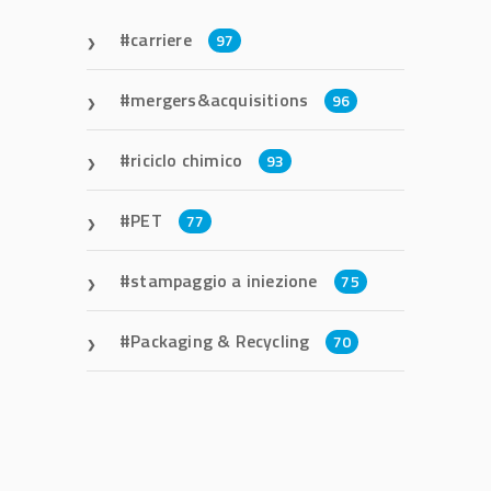
carriere
97
mergers&acquisitions
96
riciclo chimico
93
PET
77
stampaggio a iniezione
75
Packaging & Recycling
70