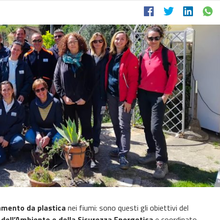
amento da plastica
nei fiumi: sono questi gli obiettivi del
 dell’Ambiente e della Sicurezza Energetica
e coordinato