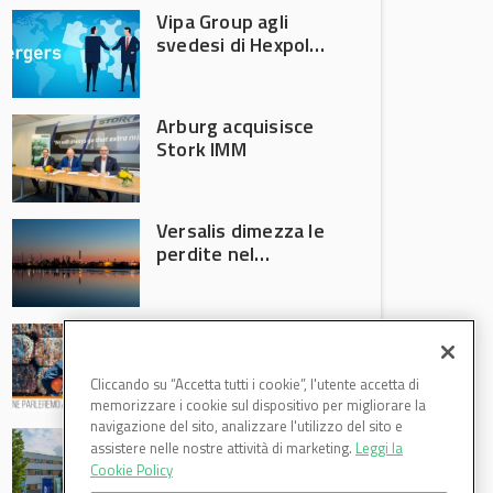
Vipa Group agli
svedesi di Hexpol
per 143,5 milioni
Arburg acquisisce
Stork IMM
Versalis dimezza le
perdite nel
secondo trimestre
2026
Crisi riciclo plastica:
Anci e Utilitalia
chiedono
Cliccando su “Accetta tutti i cookie”, l'utente accetta di
intervento del
memorizzare i cookie sul dispositivo per migliorare la
Governo
navigazione del sito, analizzare l'utilizzo del sito e
Basf Italia cresce
assistere nelle nostre attività di marketing.
Leggi la
nel primo semestre
Cookie Policy
2026: fatturato a