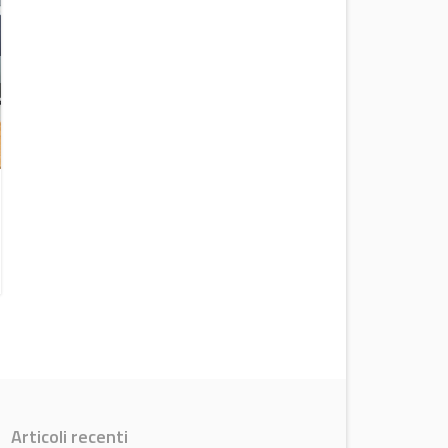
Versalis dimezza le perdite nel secondo
trimestre 2026
News
Articoli recenti