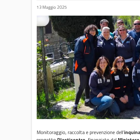
13 Maggio 2025
Monitoraggio, raccolta e prevenzione dell’
inquin
progetto
Plasticentro
, finanziato dal
Ministero