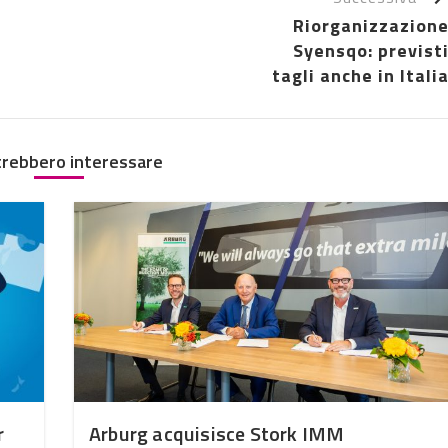
Riorganizzazion
Syensqo: previst
tagli anche in Itali
trebbero interessare
r
Arburg acquisisce Stork IMM