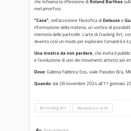
che richiama la riflessione di
Roland Barthes
sull
metamorfosi.
“Caos”
, nell’accezione filosofica di
Deleuze
e
Gu
riformazione della materia, un vortice di possibilit
memoria delle particelle. L’arte di Cracking Art, co
diventa così un modo per esplorare l’umanità e il p
Una mostra da non perdere
, che invita il pubbl
e l’evoluzione di uno dei movimenti artistici più in
Dove
: Galleria Fabbrica Eos, viale Pasubio 8/a, Mi
Quando
: dal 28 novembre 2024 all’11 gennaio 2
Cracking Art
plastica e arte
Precedente