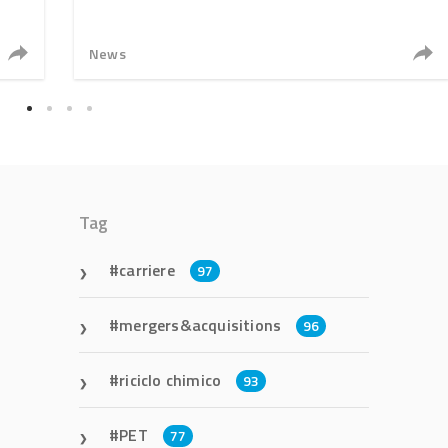
News
Tag
carriere
97
mergers&acquisitions
96
riciclo chimico
93
PET
77