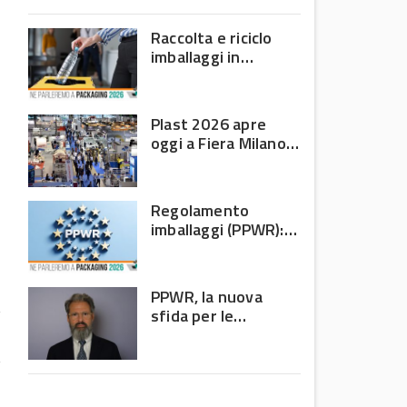
domanda debole e corsa
all’efficienza
Raccolta e riciclo
imballaggi in
plastica: il bilancio
Corepla tra mercati
e PPWR
Plast 2026 apre
oggi a Fiera Milano
Rho: al centro della
filiera delle materie
plastiche
Regolamento
imballaggi (PPWR):
allarme di 8 Paesi
UE, c’è l’Italia
PPWR, la nuova
sfida per le
imprese: non
riguarda più solo chi
produce imballaggi