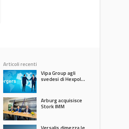
trimestre 2026
News
Articoli recenti
Vipa Group agli
svedesi di Hexpol
per 143,5 milioni
Arburg acquisisce
Stork IMM
Versalis dimezza le