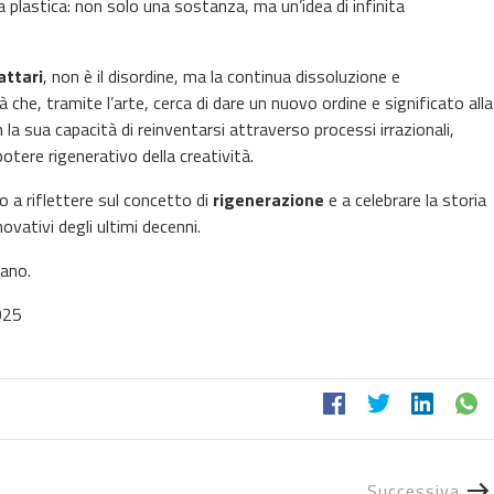
a plastica: non solo una sostanza, ma un’idea di infinita
attari
, non è il disordine, ma la continua dissoluzione e
à che, tramite l’arte, cerca di dare un nuovo ordine e significato alla
n la sua capacità di reinventarsi attraverso processi irrazionali,
otere rigenerativo della creatività.
ico a riflettere sul concetto di
rigenerazione
e a celebrare la storia
novativi degli ultimi decenni.
lano.
025
Successiva