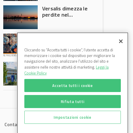
Versalis dimezza le
perdite nel
secondo trimestre
2026
Crisi riciclo plastica:
Anci e Utilitalia
chiedono
Cliccando su “Accetta tutti i cookie”, l'utente accetta di
intervento del
memorizzare i cookie sul dispositivo per migliorare la
Governo
navigazione del sito, analizzare l'utilizzo del sito e
Basf Italia cresce
assistere nelle nostre attività di marketing.
Leggi la
nel primo semestre
Cookie Policy
2026: fatturato a
1,07 miliardi (+7,1%)
Accetta tutti i cookie
Rifiuta tutti
Impostazioni cookie
Contatti
Privacy
Cookies