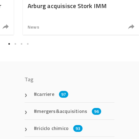
r
Arburg acquisisce Stork IMM
News
Tag
carriere
97
mergers&acquisitions
96
riciclo chimico
93