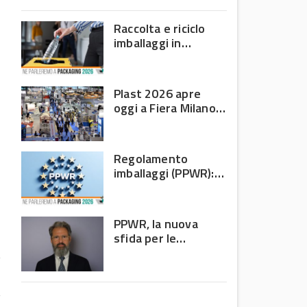
domanda debole e corsa
all’efficienza
Raccolta e riciclo
imballaggi in
plastica: il bilancio
Corepla tra mercati
e PPWR
Plast 2026 apre
oggi a Fiera Milano
Rho: al centro della
filiera delle materie
plastiche
Regolamento
imballaggi (PPWR):
allarme di 8 Paesi
UE, c’è l’Italia
PPWR, la nuova
sfida per le
imprese: non
riguarda più solo chi
produce imballaggi