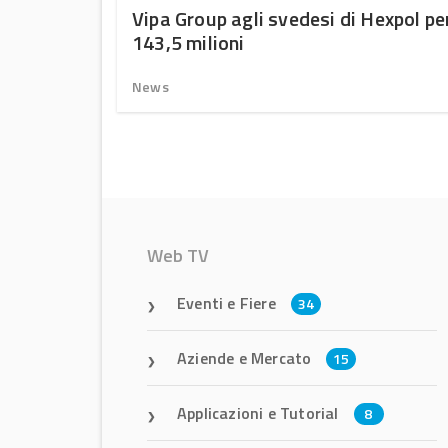
uono
Vipa Group agli svedesi di Hexpol pe
143,5 milioni
News
Web TV
Eventi e Fiere
34
Aziende e Mercato
15
Applicazioni e Tutorial
8