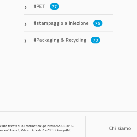
PET
77
stampaggio a iniezione
75
Packaging & Recycling
70
 è una testata di DBInformation Spa P.IVA 09293820156
Chi siamo
onale – Strada 4, Palazzo A, Scala 2 – 20057 Assago (MI)