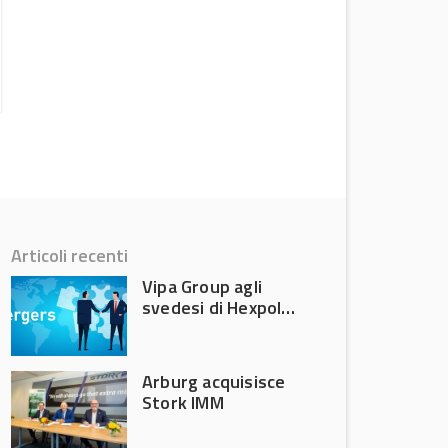
Versalis dimezza le perdite nel secondo
trimestre 2026
News
Articoli recenti
Vipa Group agli
svedesi di Hexpol
per 143,5 milioni
Arburg acquisisce
Stork IMM