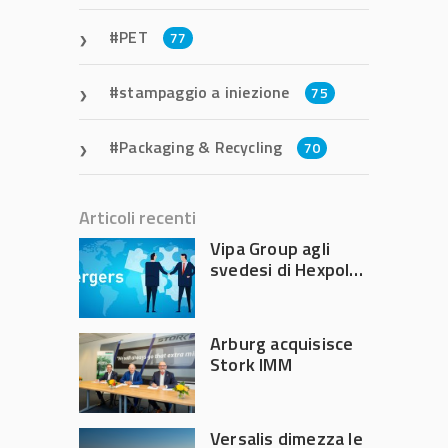
PET
77
stampaggio a iniezione
75
Packaging & Recycling
70
Articoli recenti
Vipa Group agli
svedesi di Hexpol
per 143,5 milioni
Arburg acquisisce
Stork IMM
Versalis dimezza le