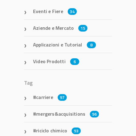
Eventi e Fiere
34
Aziende e Mercato
15
Applicazioni e Tutorial
8
Video Prodotti
6
Tag
carriere
97
mergers&acquisitions
96
riciclo chimico
93