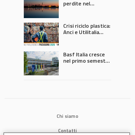
perdite nel
secondo trimestre
2026
Crisi riciclo plastica:
Anci e Utilitalia
chiedono
intervento del
Governo
Basf Italia cresce
nel primo semestre
2026: fatturato a
1,07 miliardi (+7,1%)
Chi siamo
Contatti