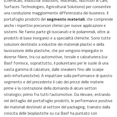
(Chemicals, Industrial Solutions, Materials, Nutrition & Care,
Surfaces Technologies, Agricoltural Solutions) per consentire
una conduzione maggiormente differenziata dei business. Il
portafoglio prodotti del
segmento materiali
, che comprende
anche i rispettivi precursori chimici per nuove applicazioni e
sistemi. Ne fanno parte gli isocianati e le poliammidi, oltre ai
prodotti di base inorganici e a specialità chimiche. Sono tutte
soluzioni destinate a industrie dei materiali plastici e della
lavorazione della plastiche, che poi vengono impiegate in
diverse filiere, tra cui automotive, tessile e calzaturiera (cui
Basf fornisce, soprattutto, il poliuretano per le suole di una
vasta gamma di calzature, dalle sneakers fino alle scarpe
anti-infortunistiche). A impattare sulla performance di questo
segmento e del precedente il calo dei prezzi delle materie
prime e la contrazione della domanda di alcuni settori
strategici; primo fra tutti l’automotive. Da rilevare, entrando
nel dettaglio del portafoglio prodotti, le performance positive
dei materiali destinati al settore del packaging, trainato dalla
crescita delle bioplastiche su cui Basf ha puntato con