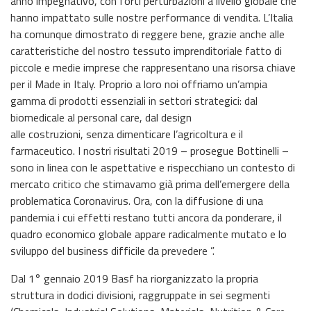
anno impegnativo, con forti perturbazioni a livello globale che
hanno impattato sulle nostre performance di vendita. L’Italia
ha comunque dimostrato di reggere bene, grazie anche alle
caratteristiche del nostro tessuto imprenditoriale fatto di
piccole e medie imprese che rappresentano una risorsa chiave
per il Made in Italy. Proprio a loro noi offriamo un’ampia
gamma di prodotti essenziali in settori strategici: dal
biomedicale al personal care, dal design
alle costruzioni, senza dimenticare l’agricoltura e il
farmaceutico. I nostri risultati 2019 – prosegue Bottinelli –
sono in linea con le aspettative e rispecchiano un contesto di
mercato critico che stimavamo già prima dell’emergere della
problematica Coronavirus. Ora, con la diffusione di una
pandemia i cui effetti restano tutti ancora da ponderare, il
quadro economico globale appare radicalmente mutato e lo
sviluppo del business difficile da prevedere ”.
Dal 1° gennaio 2019 Basf ha riorganizzato la propria
struttura in dodici divisioni, raggruppate in sei segmenti