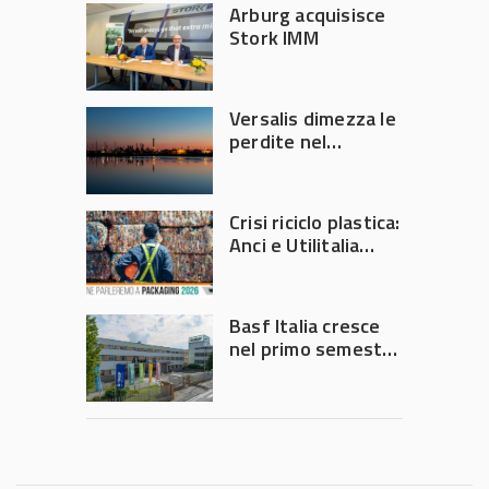
Arburg acquisisce
Stork IMM
Versalis dimezza le
perdite nel
secondo trimestre
2026
Crisi riciclo plastica:
Anci e Utilitalia
chiedono
intervento del
Governo
Basf Italia cresce
nel primo semestre
2026: fatturato a
1,07 miliardi (+7,1%)