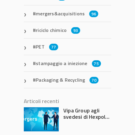
mergers&acquisitions
96
riciclo chimico
93
PET
77
stampaggio a iniezione
75
Packaging & Recycling
70
Articoli recenti
Vipa Group agli
svedesi di Hexpol
per 143,5 milioni