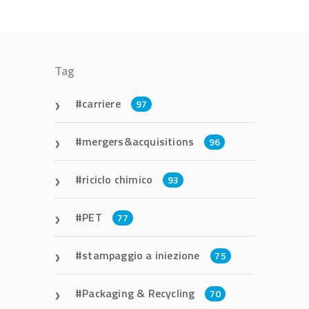
Tag
carriere
97
mergers&acquisitions
96
riciclo chimico
93
PET
77
stampaggio a iniezione
75
Packaging & Recycling
70