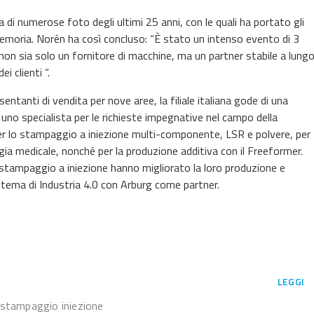
di numerose foto degli ultimi 25 anni, con le quali ha portato gli
 memoria. Norén ha così concluso: “È stato un intenso evento di 3
on sia solo un fornitore di macchine, ma un partner stabile a lung
i clienti “.
ntanti di vendita per nove aree, la filiale italiana gode di una
 uno specialista per le richieste impegnative nel campo della
 per lo stampaggio a iniezione multi-componente, LSR e polvere, per
ogia medicale, nonché per la produzione additiva con il Freeformer.
di stampaggio a iniezione hanno migliorato la loro produzione e
 tema di Industria 4.0 con Arburg come partner.
LEGGI
stampaggio iniezione