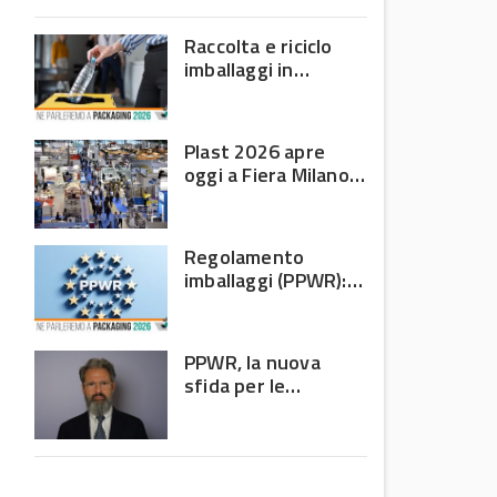
domanda debole e corsa
all’efficienza
Raccolta e riciclo
imballaggi in
o
plastica: il bilancio
Corepla tra mercati
e PPWR
Plast 2026 apre
oggi a Fiera Milano
Rho: al centro della
filiera delle materie
plastiche
Regolamento
imballaggi (PPWR):
allarme di 8 Paesi
UE, c’è l’Italia
PPWR, la nuova
sfida per le
imprese: non
riguarda più solo chi
produce imballaggi