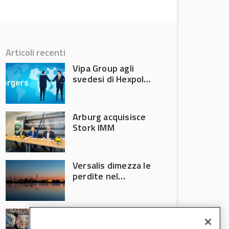
Articoli recenti
Vipa Group agli
svedesi di Hexpol
per 143,5 milioni
Arburg acquisisce
Stork IMM
Versalis dimezza le
perdite nel
secondo trimestre
2026
Crisi riciclo plastica:
Anci e Utilitalia