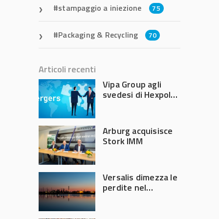
stampaggio a iniezione
75
Packaging & Recycling
70
Articoli recenti
Vipa Group agli
svedesi di Hexpol
per 143,5 milioni
Arburg acquisisce
Stork IMM
Versalis dimezza le
perdite nel
secondo trimestre
2026