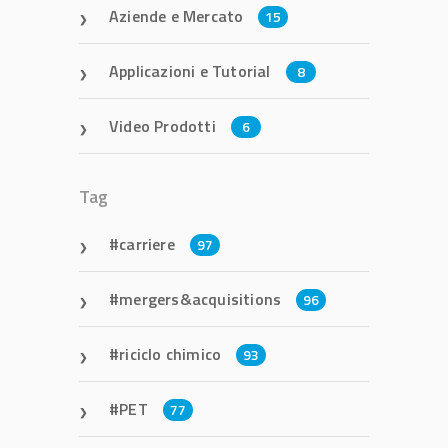
Aziende e Mercato
15
Applicazioni e Tutorial
8
Video Prodotti
6
Tag
carriere
97
mergers&acquisitions
96
riciclo chimico
93
PET
77