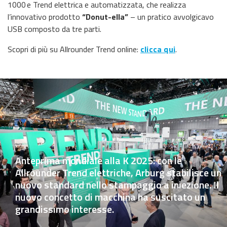
1000 e Trend elettrica e automatizzata, che realizza
l’innovativo prodotto
“Donut-ella”
– un pratico avvolgicavo
USB composto da tre parti.
Scopri di più su Allrounder Trend online:
clicca qui
.
Anteprima mondiale alla K 2025: con le
Allrounder Trend elettriche, Arburg stabilisce un
nuovo standard nello stampaggio a iniezione. Il
nuovo concetto di macchina ha suscitato un
grandissimo interesse.