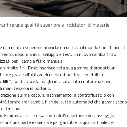
tire una qualità superiore ai riciclatori di materie
na qualità superiore ai riciclatori di tutto il mondo.Con 20 anni di
inserito, dopo 8 anni di sviluppo e test, un nuovo cambia filtro
izzati per il cambia filtro manuale.
zioni molto fini, Fimic inserisce nella sua gamma di prodotti un
icace grazie all'utilizzo di questo tipo di rete metallica.
c NET
, sostituisce la maglia intasata dalla contaminazione,
di manutenzioni importanti.
 filtrazione sul mercato, a raschiamento, a controflusso o con
otrà fornire tre i cambia filtri del tutto automatici che garantiscono
i estrusione .
ni, Fimic infatti si è resa conto dell'importanza del passaggio
azione una parte essenziale per garantire la qualità finale del