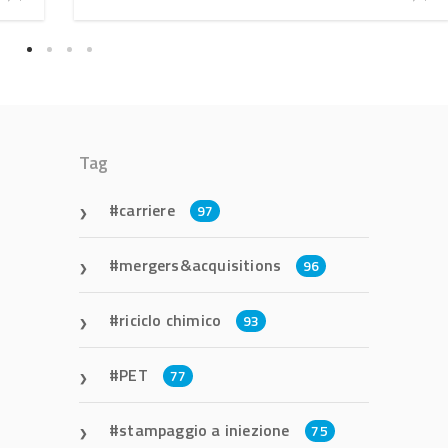
Tag
carriere
97
mergers&acquisitions
96
riciclo chimico
93
PET
77
stampaggio a iniezione
75