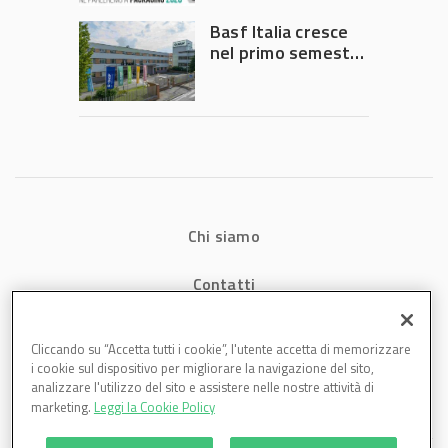
Governo
Basf Italia cresce
nel primo semestre
2026: fatturato a
1,07 miliardi (+7,1%)
Chi siamo
Contatti
Privacy
Cliccando su “Accetta tutti i cookie”, l'utente accetta di memorizzare
i cookie sul dispositivo per migliorare la navigazione del sito,
Cookies
analizzare l'utilizzo del sito e assistere nelle nostre attività di
marketing.
Leggi la Cookie Policy