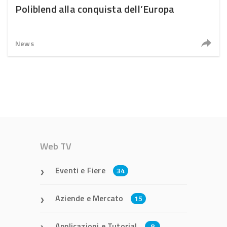
Poliblend alla conquista dell’Europa
News
Web TV
Eventi e Fiere
34
Aziende e Mercato
15
Applicazioni e Tutorial
8