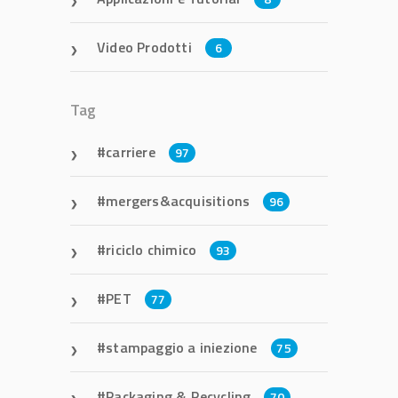
Video Prodotti
6
Tag
carriere
97
mergers&acquisitions
96
riciclo chimico
93
PET
77
stampaggio a iniezione
75
Packaging & Recycling
70