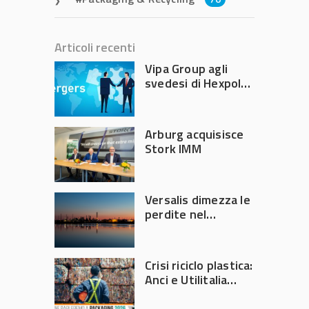
Articoli recenti
Vipa Group agli
svedesi di Hexpol
per 143,5 milioni
Arburg acquisisce
Stork IMM
Versalis dimezza le
perdite nel
secondo trimestre
2026
Crisi riciclo plastica:
Anci e Utilitalia
chiedono
intervento del