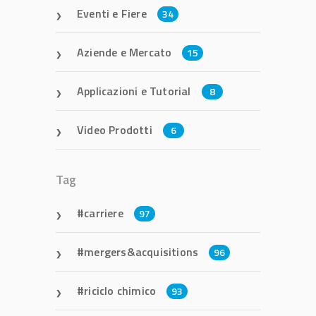
Eventi e Fiere
34
Aziende e Mercato
15
Applicazioni e Tutorial
8
Video Prodotti
6
Tag
carriere
97
mergers&acquisitions
96
riciclo chimico
93