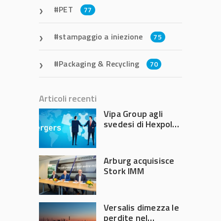
PET
77
stampaggio a iniezione
75
Packaging & Recycling
70
Articoli recenti
Vipa Group agli
svedesi di Hexpol
per 143,5 milioni
Arburg acquisisce
Stork IMM
Versalis dimezza le
perdite nel