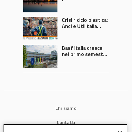
secondo trimestre
2026
Crisi riciclo plastica:
Anci e Utilitalia
chiedono
intervento del
Governo
Basf Italia cresce
nel primo semestre
2026: fatturato a
1,07 miliardi (+7,1%)
Chi siamo
Contatti