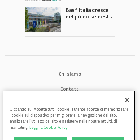
Governo
Basf Italia cresce
nel primo semestre
2026: fatturato a
1,07 miliardi (+7,1%)
Chi siamo
Contatti
Privacy
Cliccando su “Accetta tutti i cookie”, l'utente accetta di memorizzare
i cookie sul dispositivo per migliorare la navigazione del sito,
Cookies
analizzare l'utilizzo del sito e assistere nelle nostre attività di
marketing.
Leggi la Cookie Policy