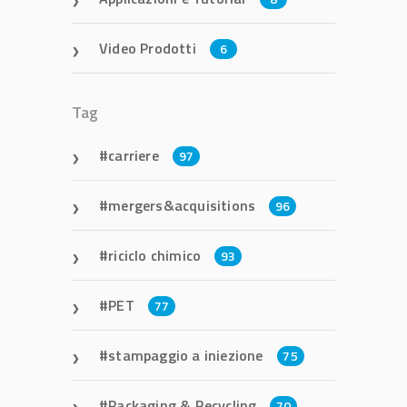
Video Prodotti
6
Tag
carriere
97
mergers&acquisitions
96
riciclo chimico
93
PET
77
stampaggio a iniezione
75
Packaging & Recycling
70