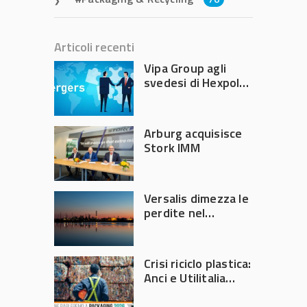
Articoli recenti
Vipa Group agli
svedesi di Hexpol
per 143,5 milioni
Arburg acquisisce
Stork IMM
Versalis dimezza le
perdite nel
secondo trimestre
2026
Crisi riciclo plastica:
Anci e Utilitalia
chiedono
intervento del