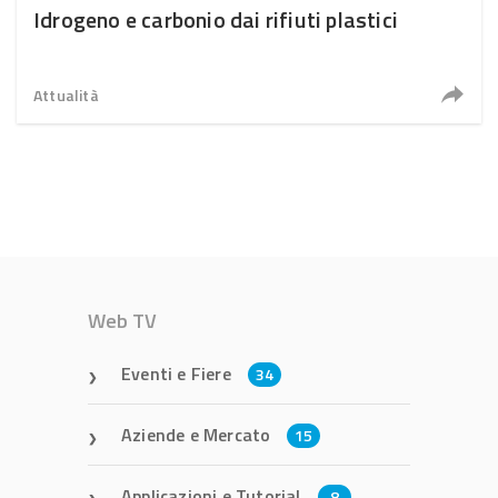
Idrogeno e carbonio dai rifiuti plastici
Attualità
Web TV
Eventi e Fiere
34
Aziende e Mercato
15
Applicazioni e Tutorial
8