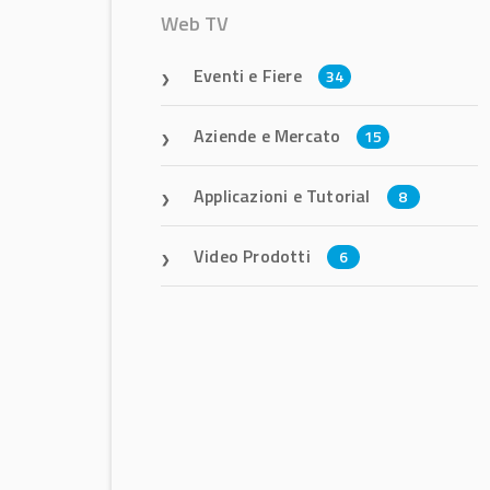
Web TV
Eventi e Fiere
34
Aziende e Mercato
15
Applicazioni e Tutorial
8
Video Prodotti
6