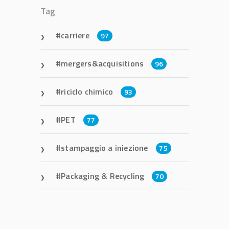
Tag
carriere
97
mergers&acquisitions
96
riciclo chimico
93
PET
77
stampaggio a iniezione
75
Packaging & Recycling
70