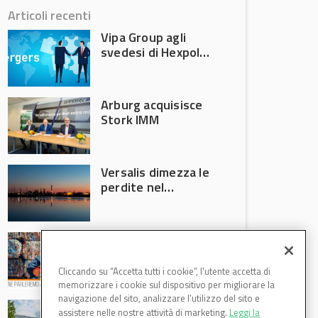
Articoli recenti
Vipa Group agli
svedesi di Hexpol
per 143,5 milioni
Arburg acquisisce
Stork IMM
Versalis dimezza le
perdite nel
secondo trimestre
2026
Crisi riciclo plastica:
Anci e Utilitalia
chiedono
Cliccando su “Accetta tutti i cookie”, l'utente accetta di
intervento del
memorizzare i cookie sul dispositivo per migliorare la
Governo
navigazione del sito, analizzare l'utilizzo del sito e
Basf Italia cresce
assistere nelle nostre attività di marketing.
Leggi la