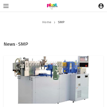
Home
SMP
❯
News · SMP