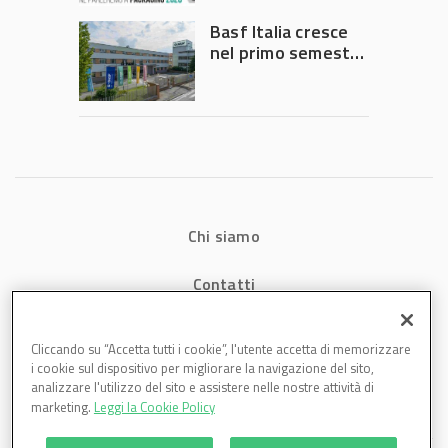
Governo
Basf Italia cresce
nel primo semestre
2026: fatturato a
1,07 miliardi (+7,1%)
Chi siamo
Contatti
Privacy
Cliccando su “Accetta tutti i cookie”, l'utente accetta di memorizzare
i cookie sul dispositivo per migliorare la navigazione del sito,
Cookies
analizzare l'utilizzo del sito e assistere nelle nostre attività di
marketing.
Leggi la Cookie Policy