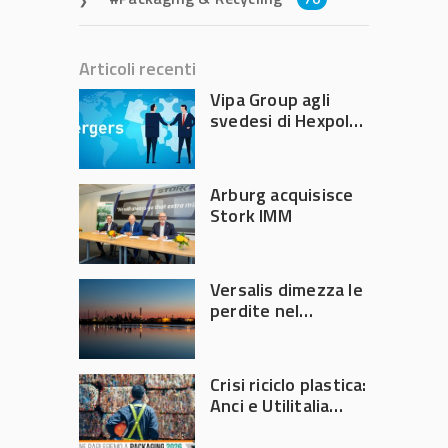
Articoli recenti
Vipa Group agli
svedesi di Hexpol
per 143,5 milioni
Arburg acquisisce
Stork IMM
Versalis dimezza le
perdite nel
secondo trimestre
2026
Crisi riciclo plastica:
Anci e Utilitalia
chiedono
intervento del