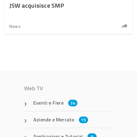
JSW acquisisce SMP
News
Web TV
Eventi e Fiere
34
Aziende e Mercato
15
Applicazioni e Tutorial
8