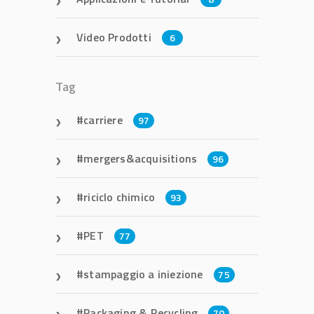
Video Prodotti
6
Tag
carriere
97
mergers&acquisitions
96
riciclo chimico
93
PET
77
stampaggio a iniezione
75
Packaging & Recycling
70