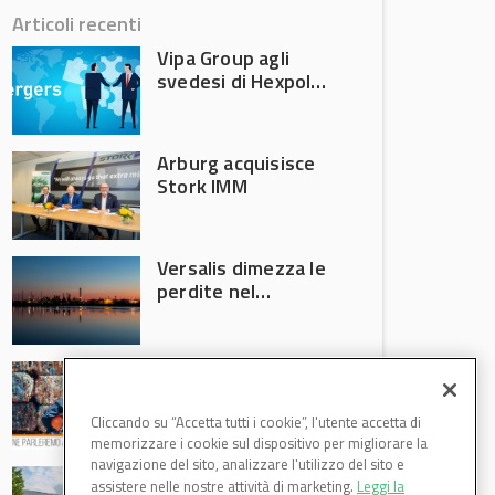
Articoli recenti
Vipa Group agli
svedesi di Hexpol
per 143,5 milioni
Arburg acquisisce
Stork IMM
Versalis dimezza le
perdite nel
secondo trimestre
2026
Crisi riciclo plastica:
Anci e Utilitalia
chiedono
Cliccando su “Accetta tutti i cookie”, l'utente accetta di
intervento del
memorizzare i cookie sul dispositivo per migliorare la
Governo
navigazione del sito, analizzare l'utilizzo del sito e
Basf Italia cresce
assistere nelle nostre attività di marketing.
Leggi la