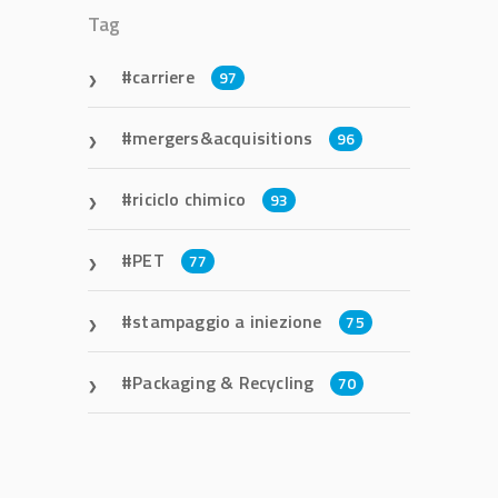
Tag
carriere
97
mergers&acquisitions
96
riciclo chimico
93
PET
77
stampaggio a iniezione
75
Packaging & Recycling
70