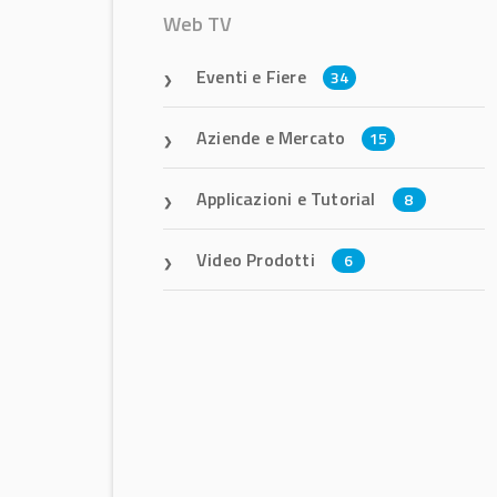
Web TV
Eventi e Fiere
34
Aziende e Mercato
15
Applicazioni e Tutorial
8
Video Prodotti
6