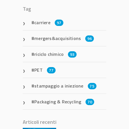
Tag
carriere
97
mergers&acquisitions
96
riciclo chimico
93
PET
77
stampaggio a iniezione
75
Packaging & Recycling
70
Articoli recenti