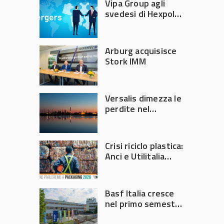
Vipa Group agli
svedesi di Hexpol
per 143,5 milioni
Arburg acquisisce
Stork IMM
Versalis dimezza le
perdite nel
secondo trimestre
2026
Crisi riciclo plastica:
Anci e Utilitalia
chiedono
intervento del
Governo
Basf Italia cresce
nel primo semestre
2026: fatturato a