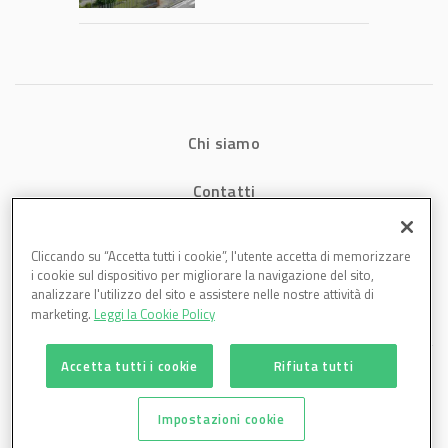
1,07 miliardi (+7,1%)
Chi siamo
Contatti
Privacy
Cliccando su “Accetta tutti i cookie”, l'utente accetta di memorizzare
i cookie sul dispositivo per migliorare la navigazione del sito,
Cookies
analizzare l'utilizzo del sito e assistere nelle nostre attività di
marketing.
Leggi la Cookie Policy
Accetta tutti i cookie
Rifiuta tutti
Impostazioni cookie
Plastmagazine è una testata di DBInformation Spa P.IVA 09293820156 | Centro