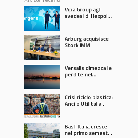
Vipa Group agli
svedesi di Hexpol
per 143,5 milioni
Arburg acquisisce
Stork IMM
Versalis dimezza le
perdite nel
secondo trimestre
2026
Crisi riciclo plastica:
Anci e Utilitalia
chiedono
intervento del
Governo
Basf Italia cresce
nel primo semestre