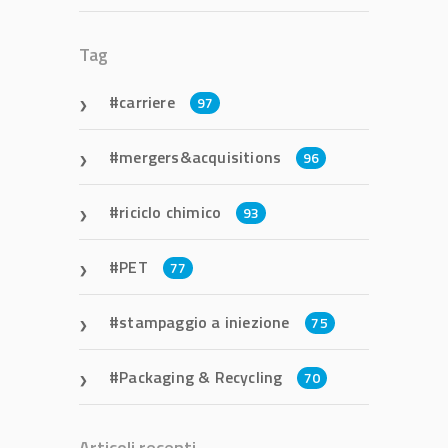
Tag
carriere
97
mergers&acquisitions
96
riciclo chimico
93
PET
77
stampaggio a iniezione
75
Packaging & Recycling
70
Articoli recenti