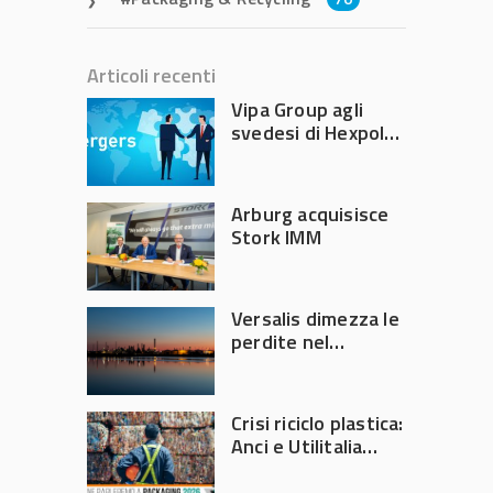
Articoli recenti
Vipa Group agli
svedesi di Hexpol
per 143,5 milioni
Arburg acquisisce
Stork IMM
Versalis dimezza le
perdite nel
secondo trimestre
2026
Crisi riciclo plastica:
Anci e Utilitalia
chiedono
intervento del