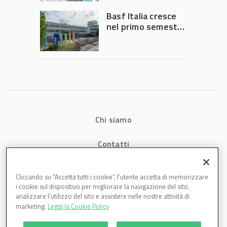
Governo
Basf Italia cresce
nel primo semestre
2026: fatturato a
1,07 miliardi (+7,1%)
Chi siamo
Contatti
Privacy
Cliccando su “Accetta tutti i cookie”, l'utente accetta di memorizzare
i cookie sul dispositivo per migliorare la navigazione del sito,
Cookies
analizzare l'utilizzo del sito e assistere nelle nostre attività di
marketing.
Leggi la Cookie Policy