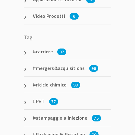
Video Prodotti
6
Tag
carriere
97
mergers&acquisitions
96
riciclo chimico
93
PET
77
stampaggio a iniezione
75
Packaging & Recycling
70