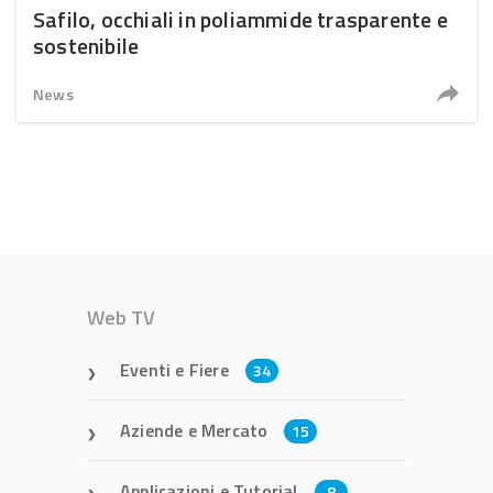
Safilo, occhiali in poliammide trasparente e
sostenibile
News
Web TV
Eventi e Fiere
34
Aziende e Mercato
15
Applicazioni e Tutorial
8