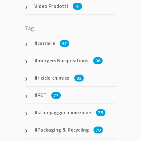
Video Prodotti
6
Tag
carriere
97
mergers&acquisitions
96
riciclo chimico
93
PET
77
stampaggio a iniezione
75
Packaging & Recycling
70