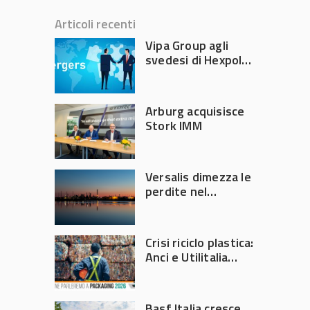
Articoli recenti
Vipa Group agli
svedesi di Hexpol
per 143,5 milioni
Arburg acquisisce
Stork IMM
Versalis dimezza le
perdite nel
secondo trimestre
2026
Crisi riciclo plastica:
Anci e Utilitalia
chiedono
intervento del
Governo
Basf Italia cresce