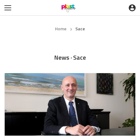
Home
Sace
❯
News · Sace