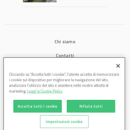
1,07 miliardi (+7,1%)
Chi siamo
Contatti
Privacy
Cliccando su “Accetta tutti i cookie”, l'utente accetta di memorizzare
i cookie sul dispositivo per migliorare la navigazione del sito,
Cookies
analizzare l'utilizzo del sito e assistere nelle nostre attività di
marketing.
Leggi la Cookie Policy
Accetta tutti i cookie
Rifiuta tutti
Impostazioni cookie
Plastmagazine è una testata di DBInformation Spa P.IVA 09293820156 | Centro