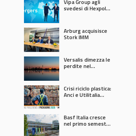
Vipa Group agli
svedesi di Hexpol
per 143,5 milioni
Arburg acquisisce
Stork IMM
Versalis dimezza le
perdite nel
secondo trimestre
2026
Crisi riciclo plastica:
Anci e Utilitalia
chiedono
intervento del
Governo
Basf Italia cresce
nel primo semestre
2026: fatturato a