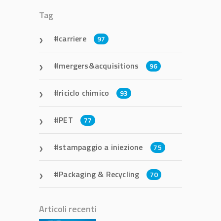
Tag
carriere
97
mergers&acquisitions
96
riciclo chimico
93
PET
77
stampaggio a iniezione
75
Packaging & Recycling
70
Articoli recenti