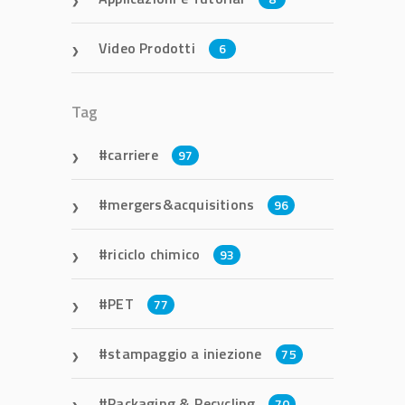
Video Prodotti
6
Tag
carriere
97
mergers&acquisitions
96
riciclo chimico
93
PET
77
stampaggio a iniezione
75
Packaging & Recycling
70