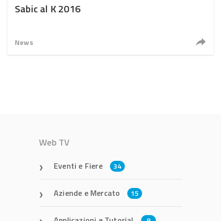
Sabic al K 2016
News
Web TV
Eventi e Fiere
34
Aziende e Mercato
15
Applicazioni e Tutorial
8