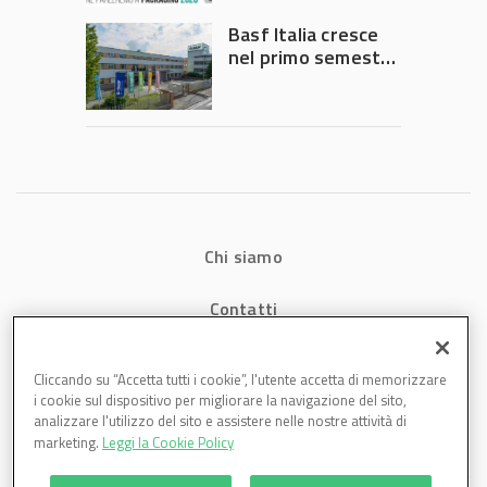
Governo
Basf Italia cresce
nel primo semestre
2026: fatturato a
1,07 miliardi (+7,1%)
Chi siamo
Contatti
Privacy
Cliccando su “Accetta tutti i cookie”, l'utente accetta di memorizzare
i cookie sul dispositivo per migliorare la navigazione del sito,
Cookies
analizzare l'utilizzo del sito e assistere nelle nostre attività di
marketing.
Leggi la Cookie Policy