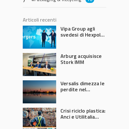
Articoli recenti
Vipa Group agli
svedesi di Hexpol
per 143,5 milioni
Arburg acquisisce
Stork IMM
Versalis dimezza le
perdite nel
secondo trimestre
2026
Crisi riciclo plastica:
Anci e Utilitalia
chiedono
intervento del