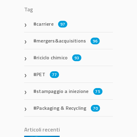
Tag
carriere
97
mergers&acquisitions
96
riciclo chimico
93
PET
77
stampaggio a iniezione
75
Packaging & Recycling
70
Articoli recenti