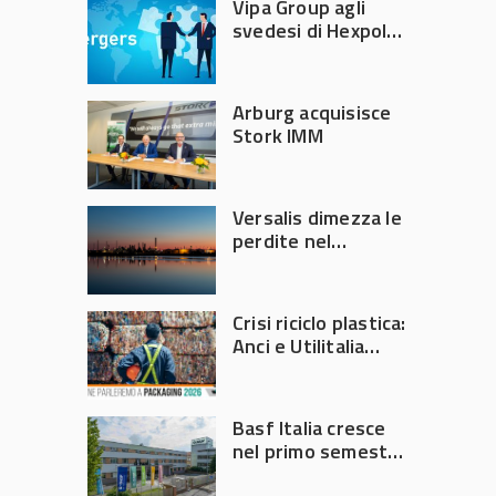
Vipa Group agli
svedesi di Hexpol
per 143,5 milioni
Arburg acquisisce
Stork IMM
Versalis dimezza le
perdite nel
secondo trimestre
2026
Crisi riciclo plastica:
Anci e Utilitalia
chiedono
intervento del
Governo
Basf Italia cresce
nel primo semestre
2026: fatturato a