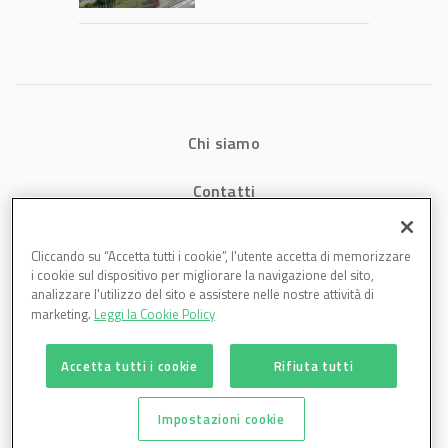
1,07 miliardi (+7,1%)
Chi siamo
Contatti
Privacy
Cliccando su “Accetta tutti i cookie”, l'utente accetta di memorizzare
i cookie sul dispositivo per migliorare la navigazione del sito,
Cookies
analizzare l'utilizzo del sito e assistere nelle nostre attività di
marketing.
Leggi la Cookie Policy
Accetta tutti i cookie
Rifiuta tutti
Impostazioni cookie
Plastmagazine è una testata di DBInformation Spa P.IVA 09293820156 | Centro