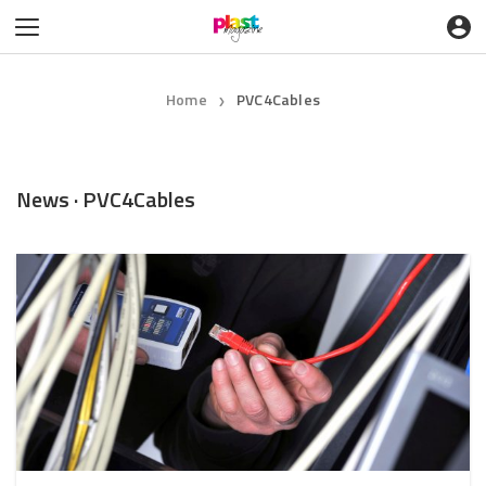
Home
PVC4Cables
❯
News · PVC4Cables