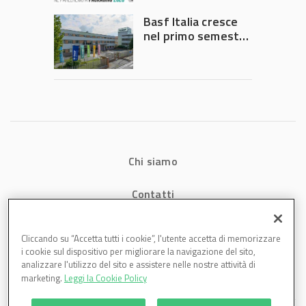
Governo
Basf Italia cresce
nel primo semestre
2026: fatturato a
1,07 miliardi (+7,1%)
Chi siamo
Contatti
Privacy
Cliccando su “Accetta tutti i cookie”, l'utente accetta di memorizzare
i cookie sul dispositivo per migliorare la navigazione del sito,
Cookies
analizzare l'utilizzo del sito e assistere nelle nostre attività di
marketing.
Leggi la Cookie Policy