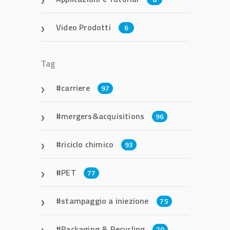
Video Prodotti
6
Tag
carriere
97
mergers&acquisitions
96
riciclo chimico
93
PET
77
stampaggio a iniezione
75
Packaging & Recycling
70