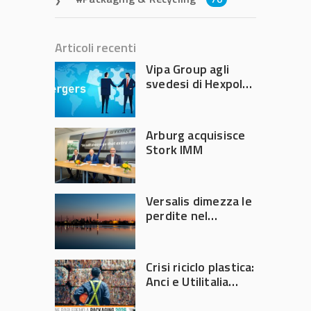
Articoli recenti
Vipa Group agli
svedesi di Hexpol
per 143,5 milioni
Arburg acquisisce
Stork IMM
Versalis dimezza le
perdite nel
secondo trimestre
2026
Crisi riciclo plastica:
Anci e Utilitalia
chiedono
intervento del