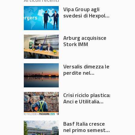
Vipa Group agli
svedesi di Hexpol
per 143,5 milioni
Arburg acquisisce
Stork IMM
Versalis dimezza le
perdite nel
secondo trimestre
2026
Crisi riciclo plastica:
Anci e Utilitalia
chiedono
intervento del
Governo
Basf Italia cresce
nel primo semestre