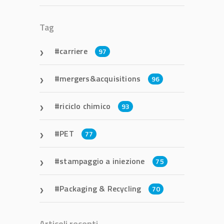
Tag
carriere
97
mergers&acquisitions
96
riciclo chimico
93
PET
77
stampaggio a iniezione
75
Packaging & Recycling
70
Articoli recenti