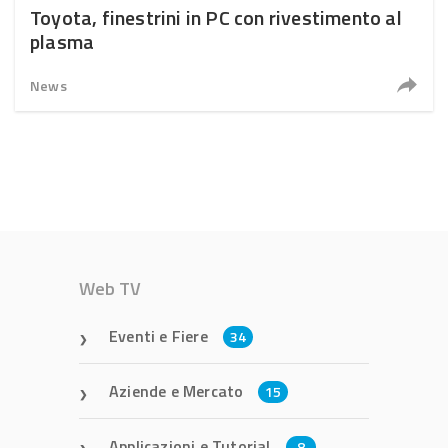
Toyota, finestrini in PC con rivestimento al
plasma
News
Web TV
Eventi e Fiere
34
Aziende e Mercato
15
Applicazioni e Tutorial
8