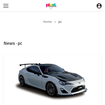
Home
pc
❯
News · pc