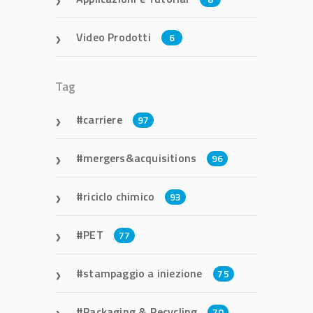
Video Prodotti
6
Tag
carriere
97
mergers&acquisitions
96
riciclo chimico
93
PET
77
stampaggio a iniezione
75
Packaging & Recycling
70