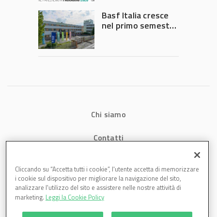
Governo
Basf Italia cresce
nel primo semestre
2026: fatturato a
1,07 miliardi (+7,1%)
Chi siamo
Contatti
Privacy
Cliccando su “Accetta tutti i cookie”, l'utente accetta di memorizzare
i cookie sul dispositivo per migliorare la navigazione del sito,
Cookies
analizzare l'utilizzo del sito e assistere nelle nostre attività di
marketing.
Leggi la Cookie Policy