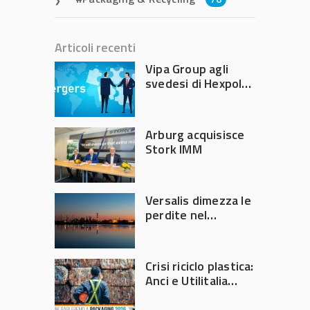
Articoli recenti
Vipa Group agli
svedesi di Hexpol
per 143,5 milioni
Arburg acquisisce
Stork IMM
Versalis dimezza le
perdite nel
secondo trimestre
2026
Crisi riciclo plastica:
Anci e Utilitalia
chiedono
intervento del