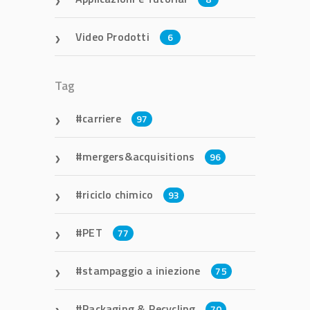
Video Prodotti
6
Tag
carriere
97
mergers&acquisitions
96
riciclo chimico
93
PET
77
stampaggio a iniezione
75
Packaging & Recycling
70