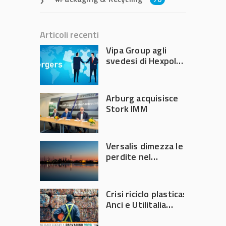
Articoli recenti
Vipa Group agli
svedesi di Hexpol
per 143,5 milioni
Arburg acquisisce
Stork IMM
Versalis dimezza le
perdite nel
secondo trimestre
2026
Crisi riciclo plastica:
Anci e Utilitalia
chiedono
intervento del