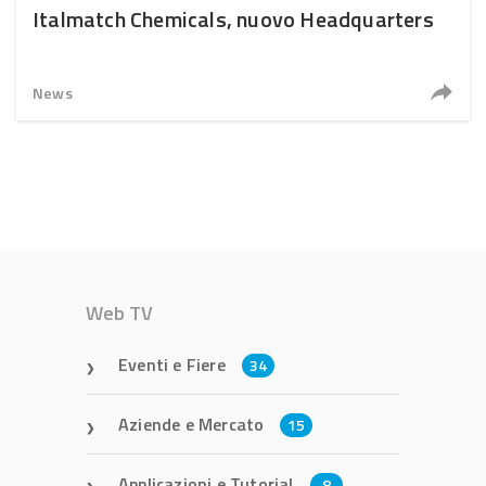
Italmatch Chemicals, nuovo Headquarters
News
Web TV
Eventi e Fiere
34
Aziende e Mercato
15
Applicazioni e Tutorial
8