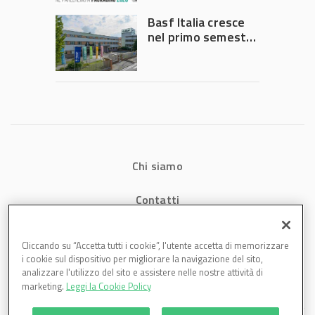
Governo
Basf Italia cresce
nel primo semestre
2026: fatturato a
1,07 miliardi (+7,1%)
Chi siamo
Contatti
Privacy
Cliccando su “Accetta tutti i cookie”, l'utente accetta di memorizzare
i cookie sul dispositivo per migliorare la navigazione del sito,
Cookies
analizzare l'utilizzo del sito e assistere nelle nostre attività di
marketing.
Leggi la Cookie Policy