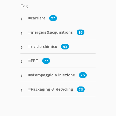
Tag
carriere
97
mergers&acquisitions
96
riciclo chimico
93
PET
77
stampaggio a iniezione
75
Packaging & Recycling
70