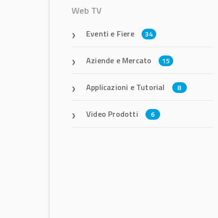
Web TV
Eventi e Fiere
34
Aziende e Mercato
15
Applicazioni e Tutorial
8
Video Prodotti
6