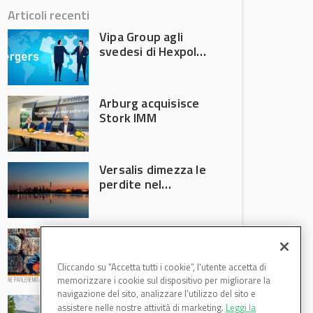
Articoli recenti
Vipa Group agli
svedesi di Hexpol
per 143,5 milioni
Arburg acquisisce
Stork IMM
Versalis dimezza le
perdite nel
secondo trimestre
2026
Crisi riciclo plastica:
Anci e Utilitalia
chiedono
Cliccando su “Accetta tutti i cookie”, l'utente accetta di
intervento del
memorizzare i cookie sul dispositivo per migliorare la
Governo
navigazione del sito, analizzare l'utilizzo del sito e
Basf Italia cresce
assistere nelle nostre attività di marketing.
Leggi la