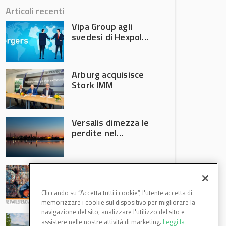
Articoli recenti
Vipa Group agli
svedesi di Hexpol
per 143,5 milioni
Arburg acquisisce
Stork IMM
Versalis dimezza le
perdite nel
secondo trimestre
2026
Crisi riciclo plastica:
Anci e Utilitalia
chiedono
Cliccando su “Accetta tutti i cookie”, l'utente accetta di
intervento del
memorizzare i cookie sul dispositivo per migliorare la
Governo
navigazione del sito, analizzare l'utilizzo del sito e
Basf Italia cresce
assistere nelle nostre attività di marketing.
Leggi la