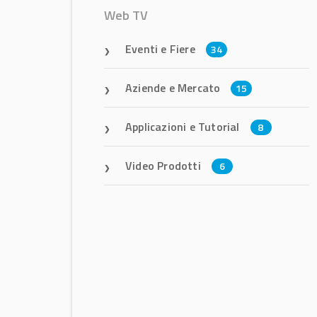
Web TV
Eventi e Fiere
34
Aziende e Mercato
15
Applicazioni e Tutorial
8
Video Prodotti
6