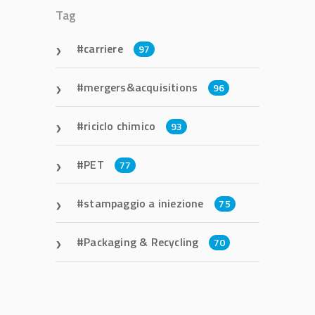
Tag
carriere
97
mergers&acquisitions
96
riciclo chimico
93
PET
77
stampaggio a iniezione
75
Packaging & Recycling
70