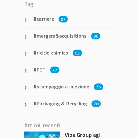
Tag
carriere
97
mergers&acquisitions
96
riciclo chimico
93
PET
77
stampaggio a iniezione
75
Packaging & Recycling
70
Articoli recenti
Vipa Group agli