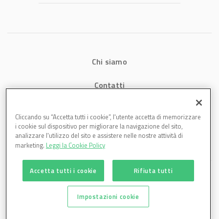
Chi siamo
Contatti
Privacy
Cliccando su “Accetta tutti i cookie”, l'utente accetta di memorizzare
i cookie sul dispositivo per migliorare la navigazione del sito,
Cookies
analizzare l'utilizzo del sito e assistere nelle nostre attività di
marketing.
Leggi la Cookie Policy
Accetta tutti i cookie
Rifiuta tutti
Impostazioni cookie
Plastmagazine è una testata di DBInformation Spa P.IVA 09293820156 | Centro
Direzionale – Strada 4, Palazzo A, Scala 2 – 20057 Assago (MI)