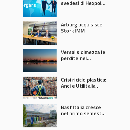
svedesi di Hexpol
per 143,5 milioni
Arburg acquisisce
Stork IMM
Versalis dimezza le
perdite nel
secondo trimestre
2026
Crisi riciclo plastica:
Anci e Utilitalia
chiedono
intervento del
Governo
Basf Italia cresce
nel primo semestre
2026: fatturato a
1,07 miliardi (+7,1%)